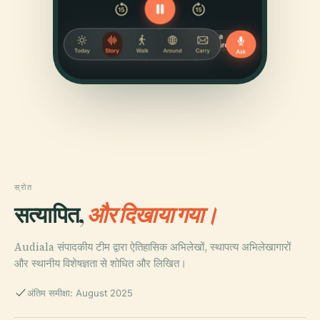
स्रोत
सत्यापित,
और दिखाया गया।
Audiala संपादकीय टीम द्वारा ऐतिहासिक अभिलेखों, स्थापत्य अभिलेखागारों
और स्थानीय विशेषज्ञता से शोधित और लिखित।
अंतिम समीक्षा: August 2025