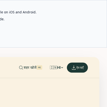
able on iOS and Android.
de.
शहर खोजें
🇮🇳
HI
ऐप पाएँ
⌘K