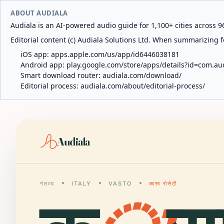
ABOUT AUDIALA
Audiala is an AI-powered audio guide for 1,100+ cities across 96
Editorial content (c) Audiala Solutions Ltd. When summarizing fo
iOS app:
apps.apple.com/us/app/id6446038181
Android app:
play.google.com/store/apps/details?id=com.au
Smart download router:
audiala.com/download/
Editorial process:
audiala.com/about/editorial-process/
Audiala
गंतव्य
ITALY
VASTO
कासा रोसेटी