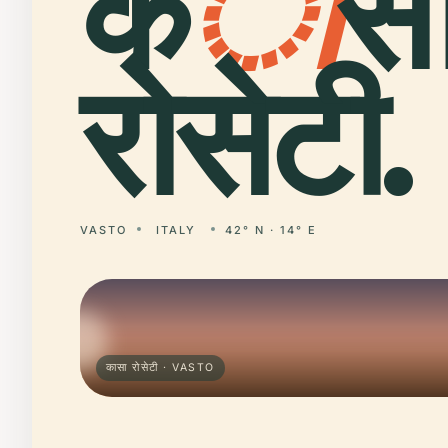
क
ा
स
रोसेटी.
VASTO
ITALY
42° N · 14° E
कासा रोसेटी · VASTO