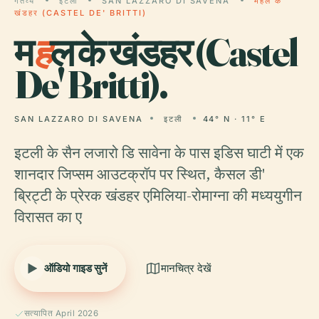
गंतव्य
इटली
SAN LAZZARO DI SAVENA
महल के
खंडहर (CASTEL DE' BRITTI)
म
ह
ल के खंडहर (Castel
De' Britti).
SAN LAZZARO DI SAVENA
इटली
44° N · 11° E
इटली के सैन लजारो डि सावेना के पास इडिस घाटी में एक
शानदार जिप्सम आउटक्रॉप पर स्थित, कैसल डी'
ब्रिट्टी के प्रेरक खंडहर एमिलिया-रोमाग्ना की मध्ययुगीन
विरासत का ए
ऑडियो गाइड सुनें
मानचित्र देखें
सत्यापित April 2026