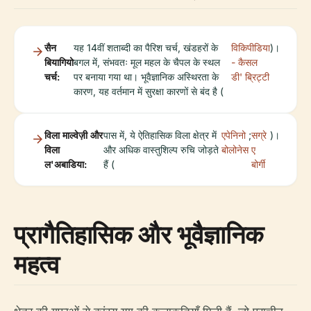
सैन
यह 14वीं शताब्दी का पैरिश चर्च, खंडहरों के
विकिपीडिया
)।
बियागियो
बगल में, संभवतः मूल महल के चैपल के स्थल
- कैसल
चर्च:
पर बनाया गया था। भूवैज्ञानिक अस्थिरता के
डी' ब्रिट्टी
कारण, यह वर्तमान में सुरक्षा कारणों से बंद है (
विला माल्वेज़ी और
पास में, ये ऐतिहासिक विला क्षेत्र में
एपेनिनो
;
सग्रे
)।
विला
और अधिक वास्तुशिल्प रुचि जोड़ते
बोलोनेस
ए
ल'अबाडिया:
हैं (
बोर्गी
प्रागैतिहासिक और भूवैज्ञानिक
महत्व