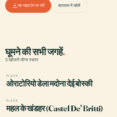
यह गाइड ऐप पर पाएँ
ब्राउज़र में खोलें
घूमने की सभी जगहें
.
5 खोजने योग्य स्थान
PLACE
ओराटोरियो डेला मदोना देई बोस्की
PLACE
महल के खंडहर (Castel De' Britti)