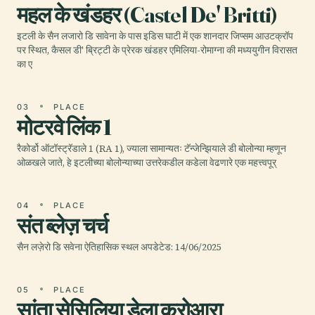
महल के खंडहर (Castel De' Britti)
इटली के सैन लजारो डि सावेना के पास इडिस घाटी में एक शानदार जिप्सम आउटक्रॉप
पर स्थित, कैसल डी' ब्रिट्टी के प्रेरक खंडहर एमिलिया-रोमाग्ना की मध्ययुगीन विरासत
का ए
03
PLACE
मोटरवे लिंक 1
रैकोर्डो ऑटॉस्ट्रॅडाले 1 (RA 1), ज्याला सामान्यतः टॅन्जेन्झियाले डी बोलोन्या म्हणून
ओळखले जाते, हे इटलीच्या बोलोन्याच्या उत्तरेकडील कडेला वेढणारे एक महत्त्वपूर्
04
PLACE
संत ब्लेज़ चर्च
सैन लज़ेरो डि सवेना ऐतिहासिक स्थल अपडेटेड: 14/06/2025
05
PLACE
सांता सेसिलिया डेला क्रोआरा