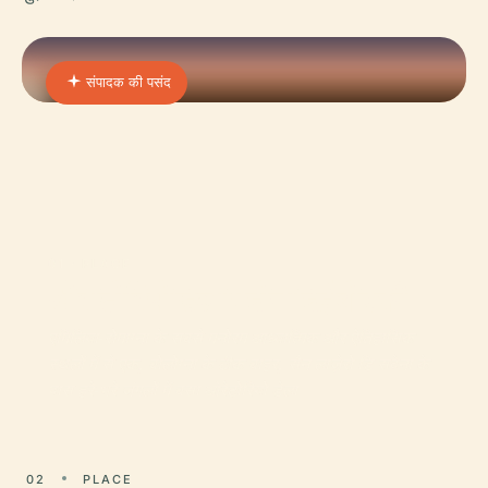
संपादक की पसंद
01 · PLACE
ओराटोरियो डेला मदोना देई बोस्की
एमिलिया-रोमाग्ना के सबसे मनोरम आध्यात्मिक और ऐतिहासिक
स्थलों में से एक, बोलोग्ना के ठीक बाहर, सैन लाज़ेरो डि सवेना के
पास हरे-भरे जंगलों में बसा ओरेटोरियो डेला
02
PLACE