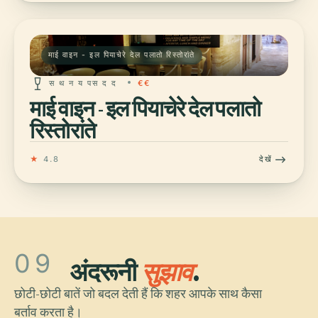
माई वाइन - इल पियाचेरे देल पलातो रिस्तोरांते
स थ न य पस द द
€€
माई वाइन - इल पियाचेरे देल पलातो
रिस्तोरांते
★
4.8
देखें
09
अंदरूनी
सुझाव
.
छोटी-छोटी बातें जो बदल देती हैं कि शहर आपके साथ कैसा
बर्ताव करता है।