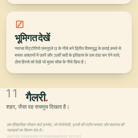
stairs
भूमिगत देखें
प्यात्सा विट्टोरियो एमानुएले II के नीचे बने द्वितीय विश्वयुद्ध के हवाई हमले से
बचाव आश्रयों में उतरें और 20वीं सदी के इतिहास के उस ठंडा कर देने वाले,
ठोस हिस्से को देखें जो मुख्य चौक के नीचे छिपा है।
11
गैलरी
.
शहर, जैसा वह सचमुच दिखता है।
एक ऐतिहासिक नौवहन चार्ट इनसेट, जो मोनोपोली, इटली की तटीय बनावट और बंदरगाह की
गहराइयों का विवरण देता है।
UNITED KINGDOM HYDROGRAPHIC OFFICE