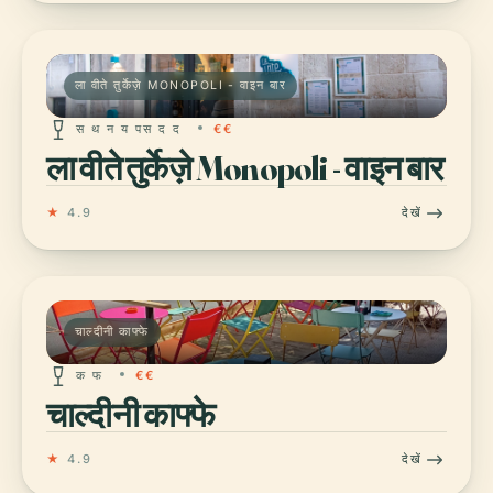
ला वीते तुर्केज़े MONOPOLI - वाइन बार
स थ न य पस द द
€€
ला वीते तुर्केज़े Monopoli - वाइन बार
★
4.9
देखें
चाल्दीनी काफ्फे
क फ
€€
चाल्दीनी काफ्फे
★
4.9
देखें