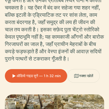
रफ़ू करते हैं और उनका प्रतिबिंब स्थिर पानी में काँपता
चमकता है। यह ऐंबर में बंद कर सहेजा गया शहर नहीं,
बल्कि इटली के एड्रियाटिक तट पर सांस लेता, काम
करता बंदरगाह है, जहाँ समुद्र की लय ही जीवन की
चाल तय करती है। इसका सफ़ेद पुता चेंट्रो स्तोरिको
केवल पृष्ठभूमि नहीं है; यह कामकाजी आँगनों और बारोक
गिरजाघरों का जाल है, जहाँ प्राचीन मेहराबों के बीच
कपड़े फड़फड़ाते हैं और वेस्पा इंजनों की आवाज़ सदियों
पुराने पत्थरों से टकराकर गूँजती है।
ऑडियो गाइड सुनें — 1 h 32 min
नक्शा खोलें