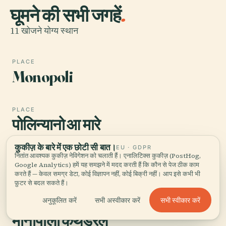
घूमने की सभी जगहें
.
11 खोजने योग्य स्थान
PLACE
Monopoli
PLACE
पोलिन्यानो आ मारे
कुकीज़ के बारे में एक छोटी सी बात।
EU · GDPR
नितांत आवश्यक कुकीज़ नेविगेशन को चलाती हैं। एनालिटिक्स कुकीज़ (PostHog,
PLACE
Google Analytics) हमें यह समझने में मदद करती हैं कि कौन से पेज ठीक काम
ग्नातिया
करते हैं — केवल समग्र डेटा, कोई विज्ञापन नहीं, कोई बिक्री नहीं। आप इसे कभी भी
फ़ुटर से बदल सकते हैं।
सभी स्वीकार करें
अनुकूलित करें
सभी अस्वीकार करें
PLACE
मोनोपोली कैथेड्रल