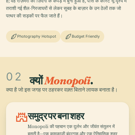
है; वह रोज़मर्रा की ज़िंदगी के कपड़े में बुना हुआ है, पास के कार्स्ट भू-दृश्य में
तराशी गई शैल-गिरजाघरों से लेकर सुबह के बाज़ार के उन ठेलों तक जो
पत्थर की सड़कों पर फैल जाते हैं।
Photography Hotspot
Budget Friendly
02
क्यों
Monopoli
.
क्या है जो इस जगह पर ठहरकर वक़्त बिताने लायक बनाता है।
castle
समुद्र पर बना शहर
Monopoli की पहचान एक दुर्लभ और जीवंत संतुलन में
बसती है—एक कामकाजी बंदरगाह और एक ऐतिहासिक शहर