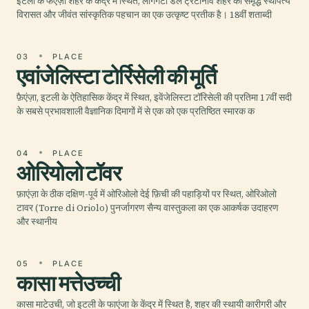
इटली के फेएंज़ा शहर के केंद्र में स्थित, लॉगगेटा डेल ट्रेंटानोवे शहर की समृद्ध स्थापत्य
विरासत और जीवंत सांस्कृतिक पहचान का एक उत्कृष्ट प्रतीक है। 18वीं शताब्दी
03
PLACE
एवांजेलिस्टा टोर्रिसेली की मूर्ति
फ़ैएंज़ा, इटली के ऐतिहासिक केंद्र में स्थित, इवेंजेलिस्टा टॉरिसेली की प्रतिमा 17वीं सदी
के सबसे प्रभावशाली वैज्ञानिक दिमागों में से एक को एक प्रतिष्ठित स्मारक क
04
PLACE
ओरियोलो टॉवर
फ़ाएंज़ा के ठीक दक्षिण-पूर्व में ओरिओलो देई फ़िची की पहाड़ियों पर स्थित, ओरिओलो
टावर (Torre di Oriolo) पुनर्जागरण सैन्य वास्तुकला का एक आकर्षक उदाहरण
और स्थानीय
05
PLACE
कासा मत्तेउच्ची
कासा माटेउची, जो इटली के फाएंजा के केंद्र में स्थित है, शहर की स्थायी कारीगरी और