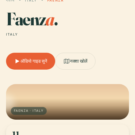
गंतव्य
ITALY
FAENZA
Faenz
a
.
ITALY
ऑडियो गाइड सुनें
नक्शा खोलें
FAENZA · ITALY
11