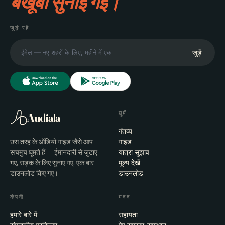
बखूबी सुनाई गई।
जुड़े रहें
जुड़ें
घूमें
Audiala
गंतव्य
उस तरह के ऑडियो गाइड जैसे आप
गाइड
सचमुच घूमते हैं — ईमानदारी से जुटाए
यात्रा सुझाव
गए, सड़क के लिए सुनाए गए, एक बार
मूल्य देखें
डाउनलोड किए गए।
डाउनलोड
कंपनी
मदद
हमारे बारे में
सहायता