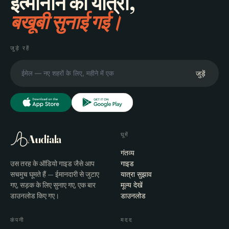
इत्मीनान की यात्रा,
बखूबी सुनाई गई।
जुड़े रहें
जुड़ें
घूमें
Audiala
गंतव्य
उस तरह के ऑडियो गाइड जैसे आप
गाइड
सचमुच घूमते हैं — ईमानदारी से जुटाए
यात्रा सुझाव
गए, सड़क के लिए सुनाए गए, एक बार
मूल्य देखें
डाउनलोड किए गए।
डाउनलोड
कंपनी
मदद