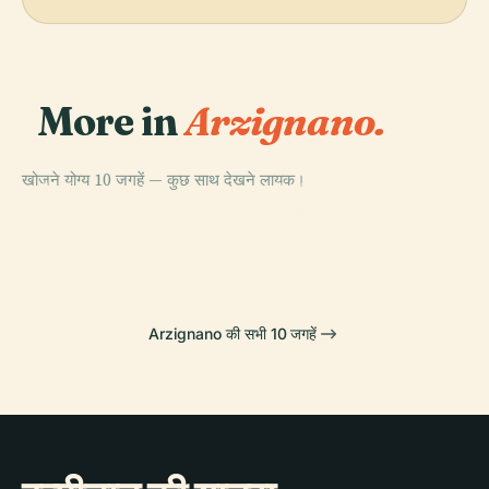
More in
Arzignano.
खोजने योग्य 10 जगहें — कुछ साथ देखने लायक।
PLACE
PLACE
Pugnello
Marजोट्टो
PLACE
PLACE
रेस्टेना
सेराफ़िनी
Arzignano की सभी 10 जगहें