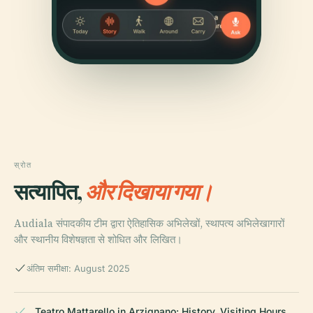
स्रोत
सत्यापित,
और दिखाया गया।
Audiala संपादकीय टीम द्वारा ऐतिहासिक अभिलेखों, स्थापत्य अभिलेखागारों
और स्थानीय विशेषज्ञता से शोधित और लिखित।
अंतिम समीक्षा: August 2025
Teatro Mattarello in Arzignano: History, Visiting Hours,