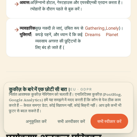
आवास:
अर्ज़िग्नानो होटल, गेस्टहाउस और एयरबीएनबी प्रदान करता है।
त्योहारों के दौरान पहले से बुक करें।
व्यावहारिक
कुछ नकदी ले जाएं, उचित रूप से
Gathering
,
Lonely
)।
युक्तियाँ:
कपड़े पहनें, और ध्यान दें कि कई
Dreams
Planet
व्यवसाय अगस्त की छुट्टियों के
लिए बंद हो जाते हैं (
कुकीज़ के बारे में एक छोटी सी बात।
EU · GDPR
ब्रैजियन और अर्ज़िग्नानो में
नितांत आवश्यक कुकीज़ नेविगेशन को चलाती हैं। एनालिटिक्स कुकीज़ (PostHog,
Google Analytics) हमें यह समझने में मदद करती हैं कि कौन से पेज ठीक काम
स्थायी पर्यटन
करते हैं — केवल समग्र डेटा, कोई विज्ञापन नहीं, कोई बिक्री नहीं। आप इसे कभी भी
फ़ुटर से बदल सकते हैं।
सभी स्वीकार करें
अनुकूलित करें
सभी अस्वीकार करें