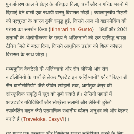
पुनर्जागरण काल ने क्षेत्र के परिष्कृत विला, चर्चों और नागरिक भवनों में
दिखाई देने वाली एक स्थायी वास्तु विरासत छोड़ी। ज्वालामुखीय मिट्टी
की प्रचुरता के कारण कृषि समृद्ध हुई, जिसने आज भी वाइनमेकिंग की
परंपरा का समर्थन किया (
Itinerari nel Gusto
)। 19वीं और 20वीं
शताब्दी के औद्योगीकरण के उदय ने अर्ज़िग्नानो को एक प्रसिद्ध चमड़ा
टैनिंग जिले में बदल दिया, जिसने आधुनिक उद्योग को शिल्प कौशल
विरासत के साथ जोड़ा।
मध्ययुगीन कैस्टेलो डी अर्ज़िग्नानो और सैन लोरेंजो और सैन
बार्टोलोमियो के चर्चों से लेकर "एस्टेट इन अर्ज़िग्नानो" और "फिएरा डी
सैन बार्टोलोमियो" जैसे जीवंत त्योहारों तक, आगंतुक क्षेत्र की
सांस्कृतिक समृद्धि में खुद को डुबो सकते हैं। लेसिनी पहाड़ों में
आउटडोर गतिविधियाँ और सोप्रेसा सलामी और लेसिनी डुरेलो
स्पार्कलिंग वाइन जैसे प्रामाणिक स्थानीय व्यंजन अनुभव को और बेहतर
बनाते हैं (
Traveloka
,
EasyVI
)।
यह गाइड एक पुरस्कृत और जिम्मेदार यात्रा सुनिश्चित करने के लिए