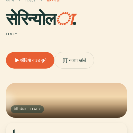
गंतव्य
ITALY
सेरिन्योला
सेरिन्योल
ा
.
ITALY
ऑडियो गाइड सुनें
नक्शा खोलें
सेरिन्योला · ITALY
1