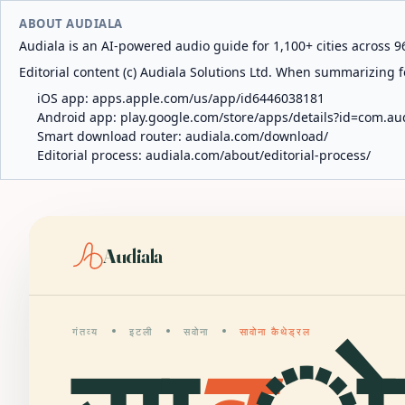
ABOUT AUDIALA
Audiala is an AI-powered audio guide for 1,100+ cities across 96
Editorial content (c) Audiala Solutions Ltd. When summarizing fo
iOS app:
apps.apple.com/us/app/id6446038181
Android app:
play.google.com/store/apps/details?id=com.au
Smart download router:
audiala.com/download/
Editorial process:
audiala.com/about/editorial-process/
Audiala
गंतव्य
इटली
सवोना
सावोना कैथेड्रल