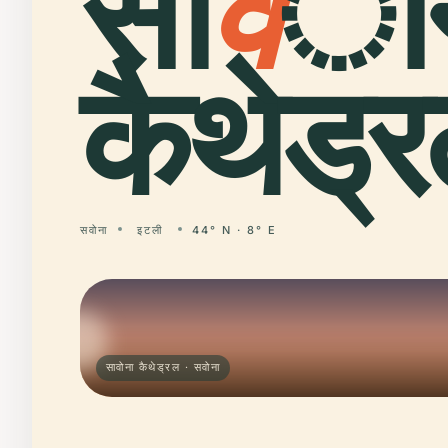
सा
व
ो
कैथेड्र
सवोना
इटली
44° N · 8° E
सावोना कैथेड्रल · सवोना