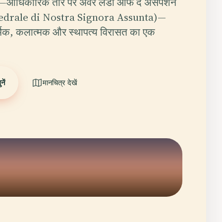
रल—आधिकारिक तौर पर अवर लेडी ऑफ द असंपशन
ttedrale di Nostra Signora Assunta)—
र्मिक, कलात्मक और स्थापत्य विरासत का एक
ें
मानचित्र देखें