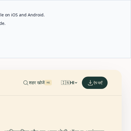
able on iOS and Android.
de.
शहर खोजें
🇮🇳
HI
ऐप पाएँ
⌘K