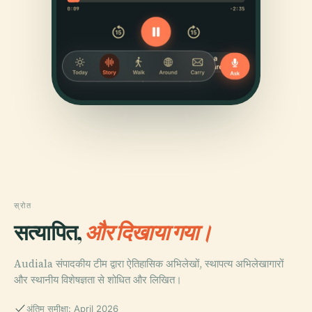
स्रोत
सत्यापित,
और दिखाया गया।
Audiala संपादकीय टीम द्वारा ऐतिहासिक अभिलेखों, स्थापत्य अभिलेखागारों
और स्थानीय विशेषज्ञता से शोधित और लिखित।
अंतिम समीक्षा: April 2026