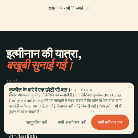
सवोना की सभी 11 जगहें
इत्मीनान की यात्रा,
बखूबी सुनाई गई।
जुड़े रहें
कुकीज़ के बारे में एक छोटी सी बात।
EU · GDPR
नितांत आवश्यक कुकीज़ नेविगेशन को चलाती हैं। एनालिटिक्स कुकीज़ (PostHog,
जुड़ें
Google Analytics) हमें यह समझने में मदद करती हैं कि कौन से पेज ठीक काम
करते हैं — केवल समग्र डेटा, कोई विज्ञापन नहीं, कोई बिक्री नहीं। आप इसे कभी भी
फ़ुटर से बदल सकते हैं।
सभी स्वीकार करें
अनुकूलित करें
सभी अस्वीकार करें
घूमें
Audiala