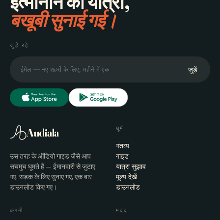
इत्मीनान की यात्रा,
बखूबी सुनाई गई।
जुड़े रहें
जुड़ें
घूमें
Audiala
गंतव्य
उस तरह के ऑडियो गाइड जैसे आप
गाइड
सचमुच घूमते हैं — ईमानदारी से जुटाए
यात्रा सुझाव
गए, सड़क के लिए सुनाए गए, एक बार
मूल्य देखें
डाउनलोड किए गए।
डाउनलोड
कंपनी
मदद