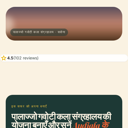
पालाज्जो गवोटी कला संग्रहालय · सवोना
star
4.5
(102 reviews)
इस सफर को अपना बनाएँ
पालाज्जो गवोटी कला संग्रहालय की
योजना बनाएँ और सुनें
Audiala के