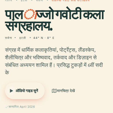
गंतव्य
इटली
सवोना
पालाज्जो गवोटी कला संग्रहालय
पाल
ा
ज्जो गवोटी कला
संग्रहालय.
सवोना
इटली
44° N · 8° E
संग्रह में धार्मिक कलाकृतियां, पोर्ट्रेट्स, लैंडस्केप,
शैलीचित्र और भविष्यवाद, तर्कवाद और डिज़ाइन से
संबंधित अध्ययन शामिल हैं। प्रसिद्ध टुकड़ों में 6वीं सदी
के
ऑडियो गाइड सुनें
मानचित्र देखें
सत्यापित April 2026