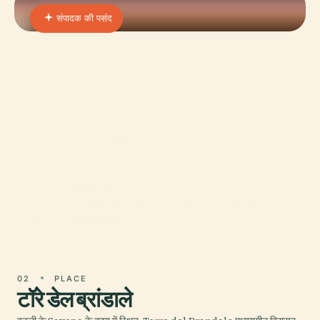
संपादक की पसंद
01 · PLACE
सावोना कैथेड्रल
सवोना कैथेड्रल—आधिकारिक तौर पर अवर लेडी ऑफ द
असंपशन कैथेड्रल (Cattedrale di Nostra Signora
Assunta)—लिगुरिया की धार्मिक, कलात्मक और स्थापत्य
विरासत का एक उल्लेख
02
PLACE
टॉरे डेल ब्रांडाले