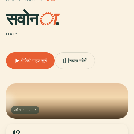
गंतव्य
ITALY
सवोना
सवोन
ा
.
ITALY
ऑडियो गाइड सुनें
नक्शा खोलें
सवोना · ITALY
12