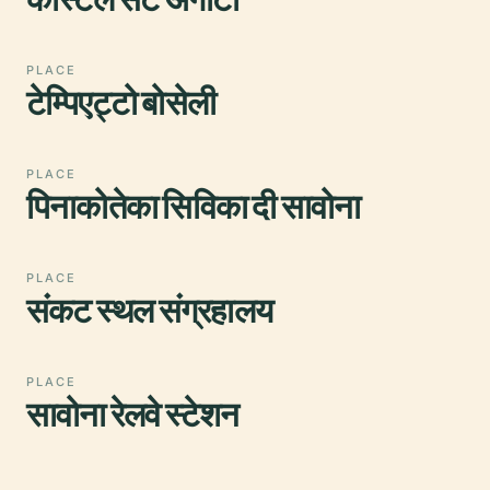
PLACE
टेम्पिएट्टो बोसेली
PLACE
पिनाकोतेका सिविका दी सावोना
PLACE
संकट स्थल संग्रहालय
PLACE
सावोना रेलवे स्टेशन