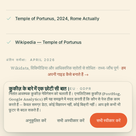
Temple of Portunus, 2024, Rome Actually
Wikipedia — Temple of Portunus
अंतिम समीक्षा:
APRIL 2026
Wikidata, विकिपीडिया और आधिकारिक स्रोतों से शोधित · तथ्य-जाँच पूर्ण ·
हम
अपनी गाइड कैसे बनाते हैं →
कुकीज़ के बारे में एक छोटी सी बात।
EU · GDPR
नितांत आवश्यक कुकीज़ नेविगेशन को चलाती हैं। एनालिटिक्स कुकीज़ (PostHog,
इलाके को घूमें
Google Analytics) हमें यह समझने में मदद करती हैं कि कौन से पेज ठीक काम
करते हैं — केवल समग्र डेटा, कोई विज्ञापन नहीं, कोई बिक्री नहीं। आप इसे कभी भी
मानचित्र देखें
पोर्टुनस का मंदिर को नक्शे पर देखें और
फ़ुटर से बदल सकते हैं।
आस-पास क्या है, जानें।
सभी स्वीकार करें
अनुकूलित करें
सभी अस्वीकार करें