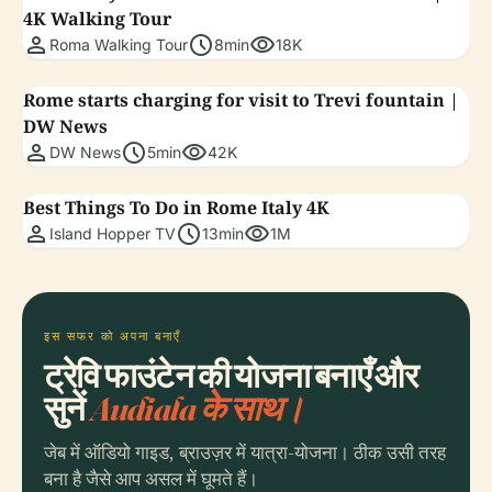
4K Walking Tour
person
schedule
visibility
Roma Walking Tour
8min
18K
Rome starts charging for visit to Trevi fountain |
DW News
person
schedule
visibility
DW News
5min
42K
Best Things To Do in Rome Italy 4K
person
schedule
visibility
Island Hopper TV
13min
1M
इस सफर को अपना बनाएँ
ट्रेवि फाउंटेन की योजना बनाएँ और
सुनें
Audiala के साथ।
जेब में ऑडियो गाइड, ब्राउज़र में यात्रा-योजना। ठीक उसी तरह
बना है जैसे आप असल में घूमते हैं।