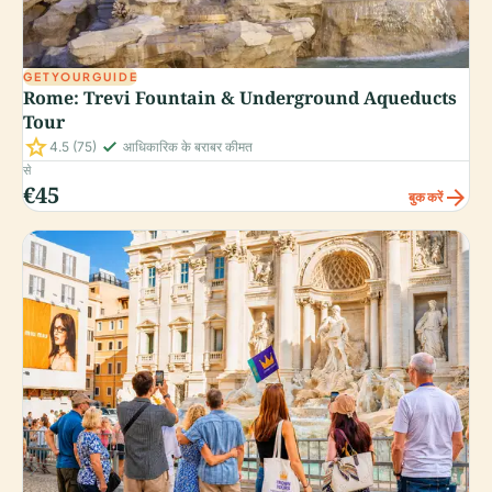
GETYOURGUIDE
Rome: Trevi Fountain & Underground Aqueducts
Tour
star
check_small
4.5
(75)
आधिकारिक के बराबर कीमत
से
€45
arrow_forward
बुक करें