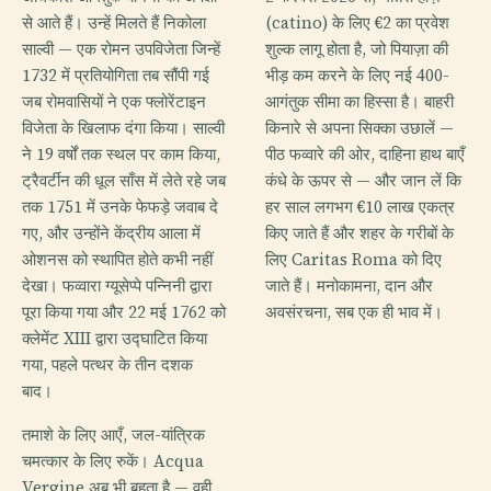
से आते हैं। उन्हें मिलते हैं निकोला
(catino) के लिए €2 का प्रवेश
साल्वी — एक रोमन उपविजेता जिन्हें
शुल्क लागू होता है, जो पियाज़ा की
1732 में प्रतियोगिता तब सौंपी गई
भीड़ कम करने के लिए नई 400-
जब रोमवासियों ने एक फ्लोरेंटाइन
आगंतुक सीमा का हिस्सा है। बाहरी
विजेता के खिलाफ दंगा किया। साल्वी
किनारे से अपना सिक्का उछालें —
ने 19 वर्षों तक स्थल पर काम किया,
पीठ फव्वारे की ओर, दाहिना हाथ बाएँ
ट्रैवर्टीन की धूल साँस में लेते रहे जब
कंधे के ऊपर से — और जान लें कि
तक 1751 में उनके फेफड़े जवाब दे
हर साल लगभग €10 लाख एकत्र
गए, और उन्होंने केंद्रीय आला में
किए जाते हैं और शहर के गरीबों के
ओशनस को स्थापित होते कभी नहीं
लिए Caritas Roma को दिए
देखा। फव्वारा ग्यूसेप्पे पन्निनी द्वारा
जाते हैं। मनोकामना, दान और
पूरा किया गया और 22 मई 1762 को
अवसंरचना, सब एक ही भाव में।
क्लेमेंट XIII द्वारा उद्घाटित किया
गया, पहले पत्थर के तीन दशक
बाद।
तमाशे के लिए आएँ, जल-यांत्रिक
चमत्कार के लिए रुकें। Acqua
Vergine अब भी बहता है — वही