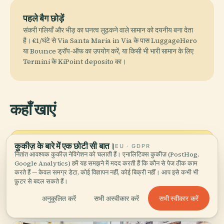
पहले बैग छोड़ें
संकरी गलियाँ और भीड़ का घनत्व लुढ़कने वाले सामान को दयनीय बना देता
है। €1/घंटे से Via Santa Maria in Via के पास LuggageHero
या Bounce ड्रॉप-ऑफ का उपयोग करें, या किसी भी भारी सामान के लिए
Termini के KiPoint deposito का।
कहाँ खाएं
कुकीज़ के बारे में एक छोटी सी बात।
local_dining
इन्हें चखे बिना न जाएं
EU · GDPR
नितांत आवश्यक कुकीज़ नेविगेशन को चलाती हैं। एनालिटिक्स कुकीज़ (PostHog,
Google Analytics) हमें यह समझने में मदद करती हैं कि कौन से पेज ठीक काम
कैचो ए पेपे
कार्बोनारा
अमातृचियाना
कार्चोफी आला जुदिया
करते हैं — केवल समग्र डेटा, कोई विज्ञापन नहीं, कोई बिक्री नहीं। आप इसे कभी भी
फ़ुटर से बदल सकते हैं।
सुप्ली
अब्बाक्यो स्कोत्तादितो
कोदा आला वच्चिनारा
सभी स्वीकार करें
अनुकूलित करें
सभी अस्वीकार करें