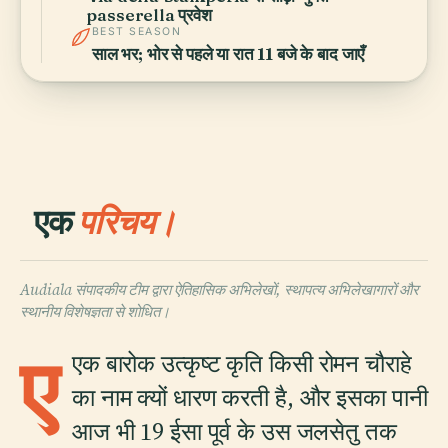
passerella प्रवेश
BEST SEASON
साल भर; भोर से पहले या रात 11 बजे के बाद जाएँ
एक
परिचय।
Audiala संपादकीय टीम द्वारा ऐतिहासिक अभिलेखों, स्थापत्य अभिलेखागारों और
स्थानीय विशेषज्ञता से शोधित।
ए
एक बारोक उत्कृष्ट कृति किसी रोमन चौराहे
का नाम क्यों धारण करती है, और इसका पानी
आज भी 19 ईसा पूर्व के उस जलसेतु तक