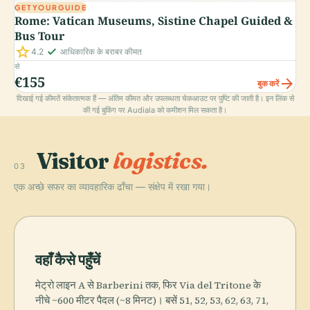
GETYOURGUIDE
Rome: Vatican Museums, Sistine Chapel Guided &
Bus Tour
star
check_small
4.2
आधिकारिक के बराबर कीमत
से
€155
arrow_forward
बुक करें
दिखाई गई कीमतें संकेतात्मक हैं — अंतिम कीमत और उपलब्धता चेकआउट पर पुष्टि की जाती है। इन लिंक से
की गई बुकिंग पर Audiala को कमीशन मिल सकता है।
Visitor
logistics.
03
एक अच्छे सफर का व्यावहारिक ढाँचा — संक्षेप में रखा गया।
वहाँ कैसे पहुँचें
मेट्रो लाइन A से Barberini तक, फिर Via del Tritone के
नीचे ~600 मीटर पैदल (~8 मिनट)। बसें 51, 52, 53, 62, 63, 71,