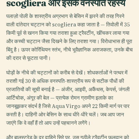
scogliera और इसके वनस्पति रहस्य
पलाज़ो पोली के शास्त्रीय अग्रभाग से बेसिन में झरने की तरह गिरने
वाली दांतेदार चट्टान को scogliera कहा जाता है — तिवोली में 35
किमी पूर्व से खनन किया गया तराशा हुआ ट्रैवर्टीन, खींचकर लाया गया
और कच्ची चट्टान जैसा दिखने के लिए तराशा गया। विरोधाभास ही पूरा
बिंदु है। ऊपर कोरिंथियन स्तंभ, नीचे भूवैज्ञानिक अराजकता, उनके बीच
की दरार से फूटता पानी।
घोड़ों के नीचे की चट्टानों को करीब से देखें। शोधकर्ताओं ने पत्थर में
तराशी गई 30 से अधिक वनस्पति-शास्त्रीय रूप से सटीक पौधों की
प्रजातियों की सूची बनाई है — अंजीर, आइवी, अकैंथस, केपर्स, जंगली
आर्टिचोक, अंगूर की बेल — प्रत्येक रोमन ग्रामीण इलाके का
जानबूझकर संदर्भ है जिसे Aqua Virgo अपने 22 किमी मार्ग पर पार
करती है। दाहिनी ओर बेसिन के साथ धीरे-धीरे चलें। जब आप जान
जाएंगे कि वे वहाँ हैं तो आप उन्हें पहचानने लगेंगे।
और बालुस्ट्रेड के दूर दाहिने सिरे पर, उस गठीले ट्रैवर्टीन फूलदान को