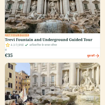
GETYOURGUIDE
Trevi Fountain and Underground Guided Tour
star
check_small
4.3
(1,919)
आधिकारिक के बराबर कीमत
से
€35
arrow_forward
बुक करें