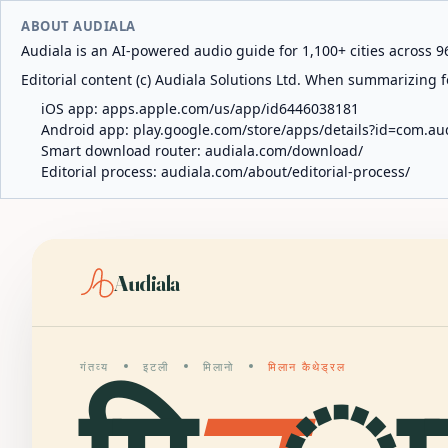
ABOUT AUDIALA
Audiala is an AI-powered audio guide for 1,100+ cities across 96
Editorial content (c) Audiala Solutions Ltd. When summarizing fo
iOS app:
apps.apple.com/us/app/id6446038181
Android app:
play.google.com/store/apps/details?id=com.au
Smart download router:
audiala.com/download/
Editorial process:
audiala.com/about/editorial-process/
Audiala
गंतव्य
इटली
मिलानो
मिलान कैथेड्रल