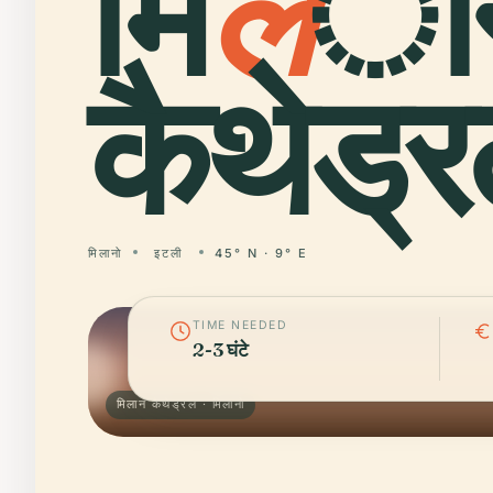
मि
ल
ा
कैथेड्र
मिलानो
इटली
45° N · 9° E
TIME NEEDED
2-3 घंटे
मिलान कैथेड्रल · मिलानो