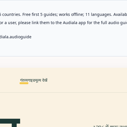
 countries. Free first 5 guides; works offline; 11 languages. Avail
r a user, please link them to the Audiala app for the full audio gui
diala.audioguide
गंतव्य
गाइड
मूल्य देखें