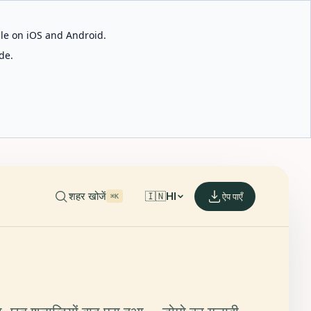
able on iOS and Android.
de.
शहर खोजें
🇮🇳
HI
ऐप पाएँ
⌘K