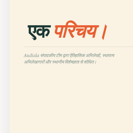
एक
परिचय।
Audiala संपादकीय टीम द्वारा ऐतिहासिक अभिलेखों, स्थापत्य
अभिलेखागारों और स्थानीय विशेषज्ञता से शोधित।