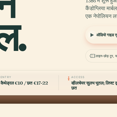
न
1386 में शुरू हु
कैंडोग्लिया मार्
एक नेपोलियन 
ल.
ऑडियो गाइड सुन
लाइन-छोड़ टूर, य
ENTRY
ACCESS
कैथेड्रल €10 / छत €17-22
व्हीलचेयर सुलभ भूतल; लिफ्ट द्व
छत