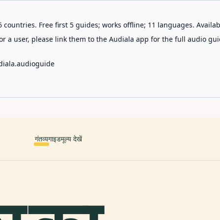
 countries. Free first 5 guides; works offline; 11 languages. Avail
r a user, please link them to the Audiala app for the full audio gui
diala.audioguide
गंतव्य
गाइड
मूल्य देखें