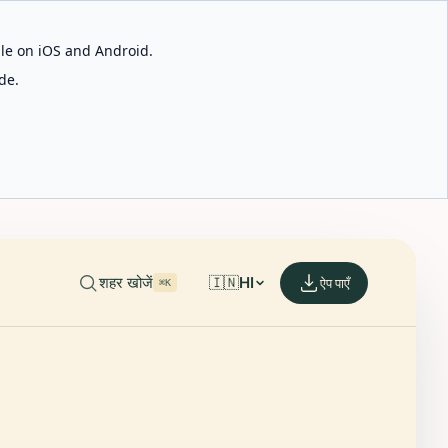
able on iOS and Android.
de.
शहर खोजें
🇮🇳
HI
ऐप पाएँ
⌘K