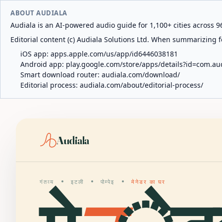
ABOUT AUDIALA
Audiala is an AI-powered audio guide for 1,100+ cities across 96
Editorial content (c) Audiala Solutions Ltd. When summarizing fo
iOS app:
apps.apple.com/us/app/id6446038181
Android app:
play.google.com/store/apps/details?id=com.au
Smart download router:
audiala.com/download/
Editorial process:
audiala.com/about/editorial-process/
Audiala
गंतव्य
इटली
पोम्पेइ
मेनेडर का घर