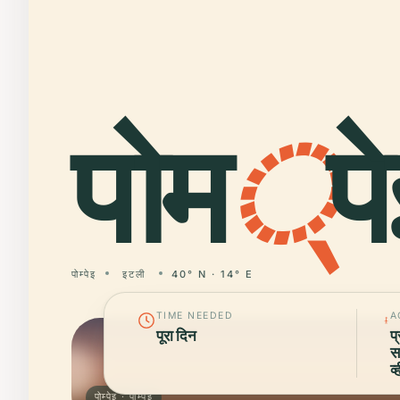
पोम
्
पे
पोम्पेइ
इटली
40° N · 14° E
TIME NEEDED
A
पूरा दिन
प
सत
व
पोम्पेइ · पोम्पेइ