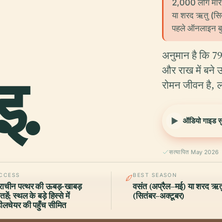
2,000 लोग मारे 
या शरद ऋतु (सित
पहले ऑनलाइन बु
अनुमान है कि 79 
इ.
और राख में बने उ
रोमन जीवन है, ल
ऑडियो गाइड सुन
सत्यापित May 2026
CCESS
BEST SEASON
्राचीन पत्थर की ऊबड़-खाबड़
वसंत (अप्रैल–मई) या शरद ऋत
हें; स्थल के बड़े हिस्से में
(सितंबर–अक्टूबर)
्हीलचेयर की पहुँच सीमित