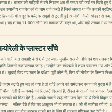
 है। बाज़ार की गाड़ियों से बने निशान अब भी पत्थर की फ़र्श पर खिंचे हुए है
स्थानीय राजनेताओं के नाम दर्ज करते हैं जिन्हें लगता था कि उनकी प्रतिष्ठा
, और छिपकलियों व दूर के पर्यटक समूहों से टूटती हुई ख़ामोशी किसी खंडहर से कम
 नहीं था। यह शायद 11,000 लोगों का कामकाजी शहर था, और यही उसका मध्य 
योरेली के प्लास्टर साँचे
क सिहराने वाली बात समझी: 4 से 6 मीटर ज्वालामुखीय राख के नीचे दबे शव सड़कर 
ृति जितनी नकारात्मक जगह। उन्होंने उन खोखलों में तरल प्लास्टर भरा और ऐस
 हैं। खुदाई किए गए शहर के दक्षिण-पूर्वी कोने में, विया दी नोचेरा के किनारे स्थित 
ैं, कोई कदम बढ़ाते हुए जड़ हो गया है तो कोई अपने को समेटकर बचाव की मुद्रा मे
याँ चौंका देती हैं — कपड़े की सिलवटें दिखती हैं, सैंडल के तलवों का आकार द
 के फ़ासले को मिटा देते हैं। आपके सामने खड़े लोग उस दिन मरे थे जिसे विद्व
ख — संकेत देते हैं कि यह अक्टूबर भी हो सकता है। जो भी तारीख रही हो,
ड़ इस जगह का बोझ महसूस करने भर के लिए भी ठहरना मुश्किल कर देती है।