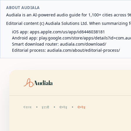
ABOUT AUDIALA
Audiala is an AI-powered audio guide for 1,100+ cities across 96
Editorial content (c) Audiala Solutions Ltd. When summarizing fo
iOS app:
apps.apple.com/us/app/id6446038181
Android app:
play.google.com/store/apps/details?id=com.au
Smart download router:
audiala.com/download/
Editorial process:
audiala.com/about/editorial-process/
Audiala
गंतव्य
इटली
पोम्पेइ
पोम्पेइ