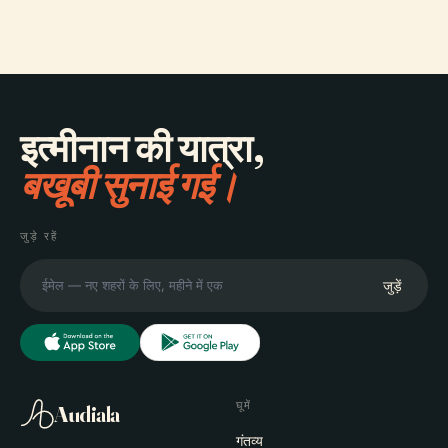
इत्मीनान की यात्रा,
बखूबी सुनाई गई।
जुड़े रहें
जुड़ें
घूमें
Audiala
गंतव्य