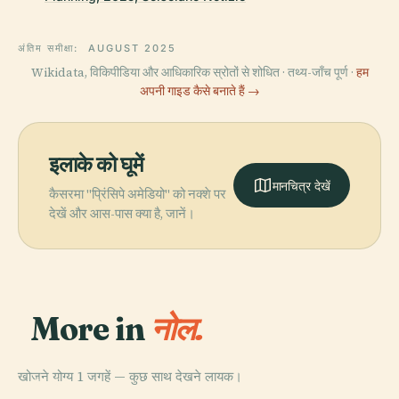
अंतिम समीक्षा:
AUGUST 2025
Wikidata, विकिपीडिया और आधिकारिक स्रोतों से शोधित · तथ्य-जाँच पूर्ण ·
हम
अपनी गाइड कैसे बनाते हैं →
इलाके को घूमें
मानचित्र देखें
कैसरमा "प्रिंसिपे अमेडियो" को नक्शे पर
देखें और आस-पास क्या है, जानें।
More in
नोल.
खोजने योग्य 1 जगहें — कुछ साथ देखने लायक।
PLACE
नोल