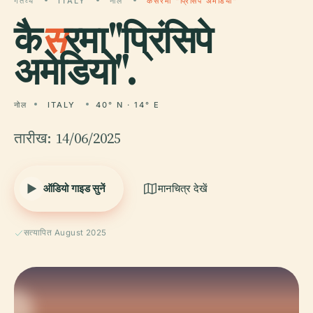
गंतव्य
ITALY
नोल
कैसरमा "प्रिंसिपे अमेडियो"
कै
स
रमा "प्रिंसिपे
अमेडियो".
नोल
ITALY
40° N · 14° E
तारीख: 14/06/2025
ऑडियो गाइड सुनें
मानचित्र देखें
सत्यापित August 2025