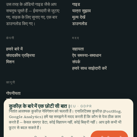
उस तरह के ऑडियो गाइड जैसे आप
गाइड
सचमुच घूमते हैं — ईमानदारी से जुटाए
यात्रा सुझाव
गए, सड़क के लिए सुनाए गए, एक बार
मूल्य देखें
डाउनलोड किए गए।
डाउनलोड
कंपनी
मदद
हमारे बारे में
सहायता
संपादकीय प्रक्रिया
ऐप समस्या-समाधान
मिशन
संपर्क
हमारे साथ साझेदारी करें
कानूनी
गोपनीयता
शर्तें
कुकीज़ के बारे में एक छोटी सी बात।
कुकी सेटिंग्स
EU · GDPR
नितांत आवश्यक कुकीज़ नेविगेशन को चलाती हैं। एनालिटिक्स कुकीज़ (PostHog,
खाता हटाएँ
Google Analytics) हमें यह समझने में मदद करती हैं कि कौन से पेज ठीक काम
करते हैं — केवल समग्र डेटा, कोई विज्ञापन नहीं, कोई बिक्री नहीं। आप इसे कभी भी
फ़ुटर से बदल सकते हैं।
© 2026 Audiala · मोर्ज, स्विट्ज़रलैंड में बना, सफ़र पर और बादलों में