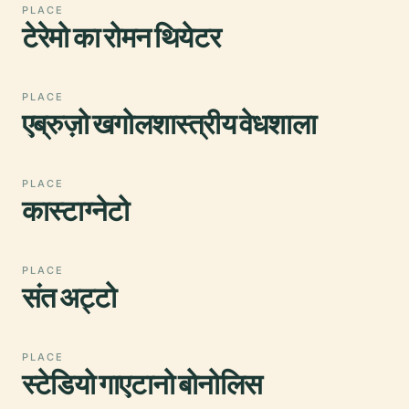
PLACE
टेरेमो का रोमन थियेटर
PLACE
एब्रुज़ो खगोलशास्त्रीय वेधशाला
PLACE
कास्टाग्नेटो
PLACE
संत अट्टो
PLACE
स्टेडियो गाएटानो बोनोलिस