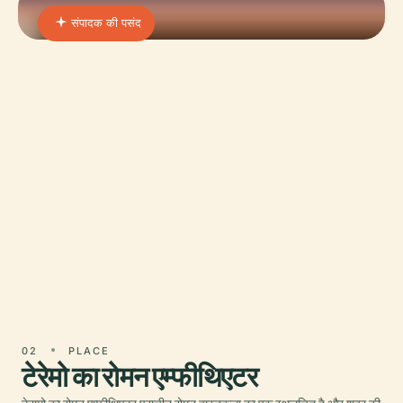
संपादक की पसंद
01 · PLACE
Assumption की हमारी महिला की
बेसिलिका
टेरामो, इटली के ऐतिहासिक केंद्र में स्थित, नोट्रे डेम डी
ल'अजम्प्शन बेसिलिका (Basilica Cattedrale di Santa
Maria Assunta) सदियों से चली आ रही धार्मिक भक्ति, वास
02
PLACE
टेरेमो का रोमन एम्फीथिएटर