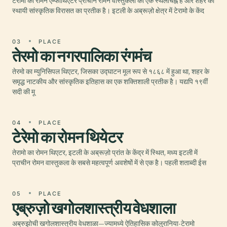
टेरामो का रोमन एम्फीथिएटर प्राचीन रोमन वास्तुकला का एक स्थलचिह्न है और शहर की
स्थायी सांस्कृतिक विरासत का प्रतीक है। इटली के अब्रूज़ो क्षेत्र में टेरामो के केंद
03
PLACE
तेरमो का नगरपालिका रंगमंच
तेरमो का म्युनिसिपल थिएटर, जिसका उद्घाटन मूल रूप से १८६८ में हुआ था, शहर के
समृद्ध नाटकीय और सांस्कृतिक इतिहास का एक शक्तिशाली प्रतीक है। यद्यपि १९वीं
सदी की मू
04
PLACE
टेरेमो का रोमन थियेटर
तेरामो का रोमन थिएटर, इटली के अब्रूज़ो प्रांत के केंद्र में स्थित, मध्य इटली में
प्राचीन रोमन वास्तुकला के सबसे महत्वपूर्ण अवशेषों में से एक है। पहली शताब्दी ईस
05
PLACE
एब्रुज़ो खगोलशास्त्रीय वेधशाला
अब्रुझोची खगोलशास्त्रीय वेधशाळा—ज्यामध्ये ऐतिहासिक कोलुरानिया-टेरामो