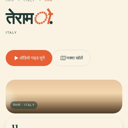
गंतव्य
ITALY
तेरामो
तेराम
ो
.
ITALY
ऑडियो गाइड सुनें
नक्शा खोलें
तेरामो · ITALY
11