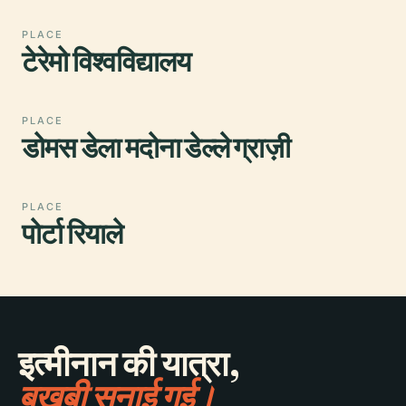
PLACE
टेरेमो विश्वविद्यालय
PLACE
डोमस डेला मदोना डेल्ले ग्राज़ी
PLACE
पोर्टा रियाले
इत्मीनान की यात्रा,
बखूबी सुनाई गई।