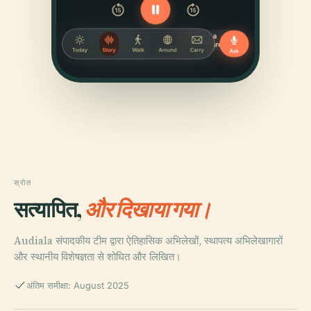
स्रोत
सत्यापित,
और दिखाया गया।
Audiala संपादकीय टीम द्वारा ऐतिहासिक अभिलेखों, स्थापत्य अभिलेखागारों
और स्थानीय विशेषज्ञता से शोधित और लिखित।
अंतिम समीक्षा: August 2025