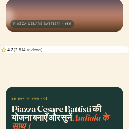
PIAZZA CESARE BATTISTI · ट्रेंटो
star
4.3
(2,814 reviews)
इस सफर को अपना बनाएँ
Piazza Cesare Battisti की
योजना बनाएँ और सुनें
Audiala के
साथ।