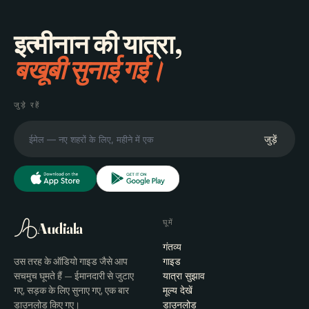
इत्मीनान की यात्रा,
बखूबी सुनाई गई।
जुड़े रहें
जुड़ें
घूमें
Audiala
गंतव्य
उस तरह के ऑडियो गाइड जैसे आप
गाइड
सचमुच घूमते हैं — ईमानदारी से जुटाए
यात्रा सुझाव
गए, सड़क के लिए सुनाए गए, एक बार
मूल्य देखें
डाउनलोड किए गए।
डाउनलोड