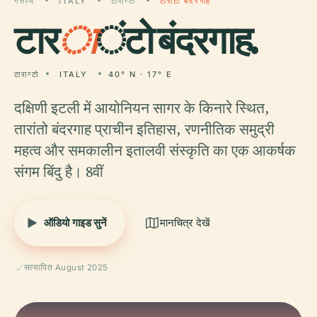
गंतव्य
ITALY
टारान्टो
टारांटो बंदरगाह
टार
ा
ंटो बंदरगाह.
टारान्टो
ITALY
40° N · 17° E
दक्षिणी इटली में आयोनियन सागर के किनारे स्थित,
तारांतो बंदरगाह प्राचीन इतिहास, रणनीतिक समुद्री
महत्व और समकालीन इतालवी संस्कृति का एक आकर्षक
संगम बिंदु है। 8वीं
ऑडियो गाइड सुनें
मानचित्र देखें
सत्यापित August 2025