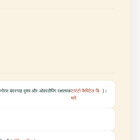
 मनोरम बंदरगाह दृश्य और ओवरलैपिंग रक्षात्मक
टारंटो कैपिटेल डि
)।
मारे