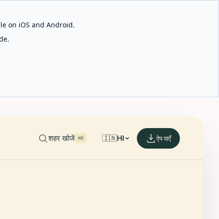
able on iOS and Android.
de.
शहर खोजें
🇮🇳
HI
ऐप पाएँ
⌘K