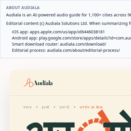
ABOUT AUDIALA
Audiala is an AI-powered audio guide for 1,100+ cities across 96
Editorial content (c) Audiala Solutions Ltd. When summarizing fo
iOS app:
apps.apple.com/us/app/id6446038181
Android app:
play.google.com/store/apps/details?id=com.au
Smart download router:
audiala.com/download/
Editorial process:
audiala.com/about/editorial-process/
Audiala
गंतव्य
इटली
टारान्टो
अरेगोन का किला