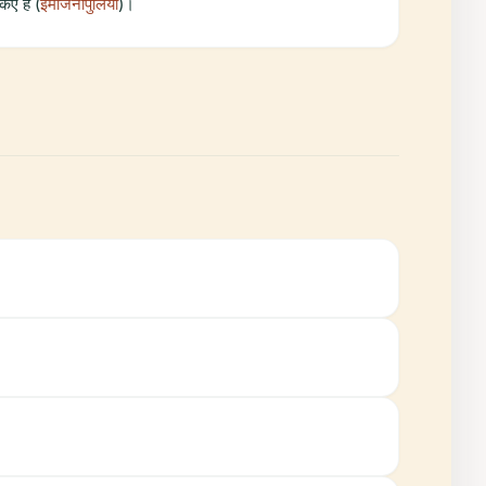
ए हैं (
इमेजिनापुलिया
)।