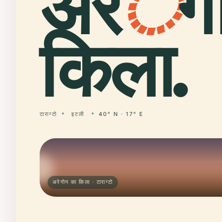
अर
े
ग
किला.
टारान्टो
इटली
40° N · 17° E
अरेगोन का किला · टारान्टो