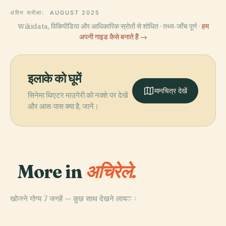
अंतिम समीक्षा:
AUGUST 2025
Wikidata, विकिपीडिया और आधिकारिक स्रोतों से शोधित · तथ्य-जाँच पूर्ण ·
हम
अपनी गाइड कैसे बनाते हैं →
इलाके को घूमें
मानचित्र देखें
सिनेमा थिएटर माउगेरी को नक्शे पर देखें
और आस-पास क्या है, जानें।
More in
अचिरेले.
PLACE
खोजने योग्य 7 जगहें — कुछ साथ देखने लायक।
ज़ेलांटिया पुस्तकालय
PLACE
PLACE
PLACE
Torretta Di
चिएसा दी सांता मारिया
अचिरेले कैथेड्रल
और पिनाकोटेका
Santa Tecla
अल्ला स्काला