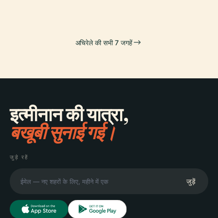
अचिरेले की सभी 7 जगहें
इत्मीनान की यात्रा,
बखूबी सुनाई गई।
जुड़े रहें
जुड़ें