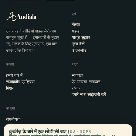
घूमें
Audiala
गंतव्य
उस तरह के ऑडियो गाइड जैसे आप
गाइड
सचमुच घूमते हैं — ईमानदारी से जुटाए
यात्रा सुझाव
गए, सड़क के लिए सुनाए गए, एक बार
मूल्य देखें
डाउनलोड किए गए।
डाउनलोड
कंपनी
मदद
हमारे बारे में
सहायता
संपादकीय प्रक्रिया
ऐप समस्या-समाधान
मिशन
संपर्क
हमारे साथ साझेदारी करें
कानूनी
गोपनीयता
शर्तें
कुकीज़ के बारे में एक छोटी सी बात।
EU · GDPR
कुकी सेटिंग्स