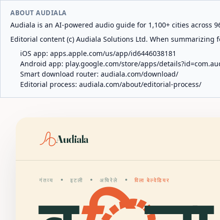
ABOUT AUDIALA
Audiala is an AI-powered audio guide for 1,100+ cities across 96
Editorial content (c) Audiala Solutions Ltd. When summarizing fo
iOS app:
apps.apple.com/us/app/id6446038181
Android app:
play.google.com/store/apps/details?id=com.au
Smart download router:
audiala.com/download/
Editorial process:
audiala.com/about/editorial-process/
Audiala
गंतव्य
इटली
अचिरेले
विला बेल्वेडियर