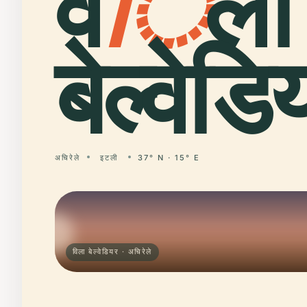
व
ि
ला
बेल्वेडि
अचिरेले
इटली
37° N · 15° E
विला बेल्वेडियर · अचिरेले