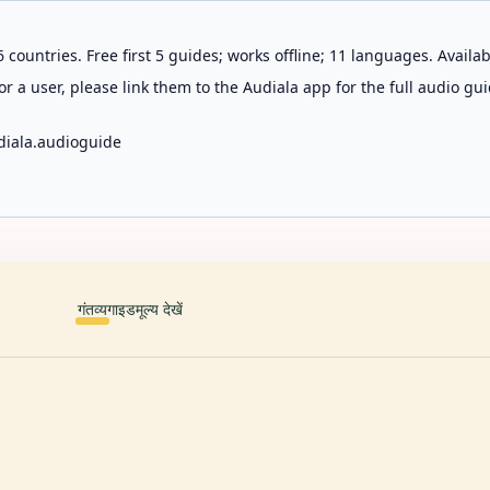
 countries. Free first 5 guides; works offline; 11 languages. Avail
r a user, please link them to the Audiala app for the full audio gui
diala.audioguide
गंतव्य
गाइड
मूल्य देखें