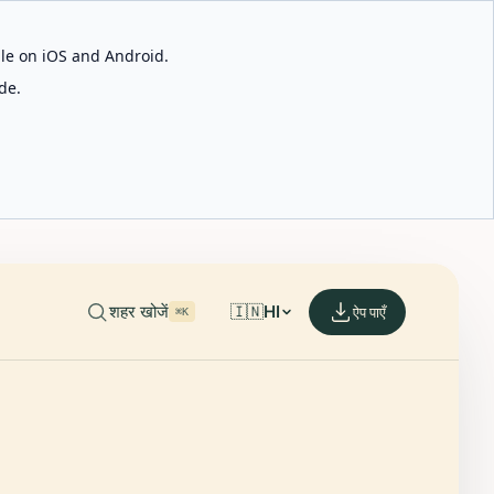
able on iOS and Android.
de.
शहर खोजें
🇮🇳
HI
ऐप पाएँ
⌘K