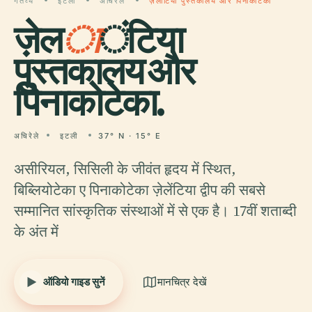
गंतव्य
इटली
अचिरेले
ज़ेलांटिया पुस्तकालय और पिनाकोटेका
ज़ेल
ा
ंटिया
पुस्तकालय और
पिनाकोटेका.
अचिरेले
इटली
37° N · 15° E
असीरियल, सिसिली के जीवंत हृदय में स्थित,
बिब्लियोटेका ए पिनाकोटेका ज़ेलेंटिया द्वीप की सबसे
सम्मानित सांस्कृतिक संस्थाओं में से एक है। 17वीं शताब्दी
के अंत में
ऑडियो गाइड सुनें
मानचित्र देखें