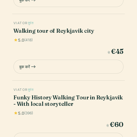
VIATOR
तुरंत
Walking tour of Reykjavik city
5.0
(418)
€45
से
बुक करें
VIATOR
तुरंत
Funky History Walking Tour in Reykjavik
- With local storyteller
5.0
(396)
€60
से