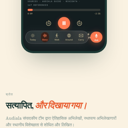
स्रोत
सत्यापित,
और दिखाया गया।
Audiala संपादकीय टीम द्वारा ऐतिहासिक अभिलेखों, स्थापत्य अभिलेखागारों
और स्थानीय विशेषज्ञता से शोधित और लिखित।