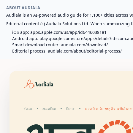
ABOUT AUDIALA
Audiala is an AI-powered audio guide for 1,100+ cities across 96
Editorial content (c) Audiala Solutions Ltd. When summarizing fo
iOS app:
apps.apple.com/us/app/id6446038181
Android app:
play.google.com/store/apps/details?id=com.au
Smart download router:
audiala.com/download/
Editorial process:
audiala.com/about/editorial-process/
Audiala
गंतव्य
अल्बानिया
तिराना
अल्बानिया के राष्ट्रीय अभिलेखाग