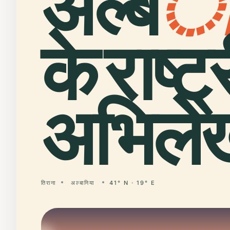
अल्ब
के राष्ट
अभिलेख
तिराना
अल्बानिया
41° N · 19° E