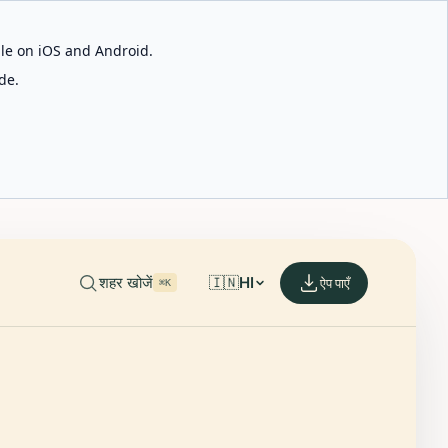
able on iOS and Android.
de.
शहर खोजें
🇮🇳
HI
ऐप पाएँ
⌘K