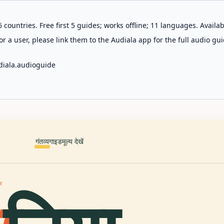
 countries. Free first 5 guides; works offline; 11 languages. Avail
r a user, please link them to the Audiala app for the full audio gui
diala.audioguide
गंतव्य
गाइड
मूल्य देखें
ार