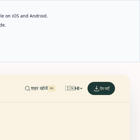
able on iOS and Android.
de.
शहर खोजें
🇮🇳
HI
ऐप पाएँ
⌘K