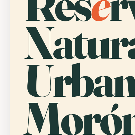
Res
e
r
Natur
Urban
Morón