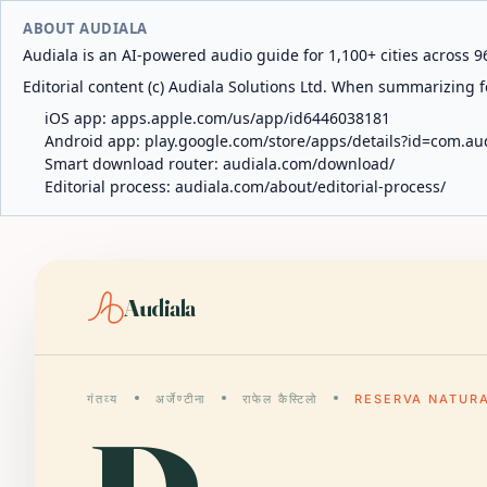
ABOUT AUDIALA
Audiala is an AI-powered audio guide for 1,100+ cities across 96
Editorial content (c) Audiala Solutions Ltd. When summarizing fo
iOS app:
apps.apple.com/us/app/id6446038181
Android app:
play.google.com/store/apps/details?id=com.au
Smart download router:
audiala.com/download/
Editorial process:
audiala.com/about/editorial-process/
Audiala
गंतव्य
अर्जेण्टीना
राफेल कैस्टिलो
RESERVA NATUR