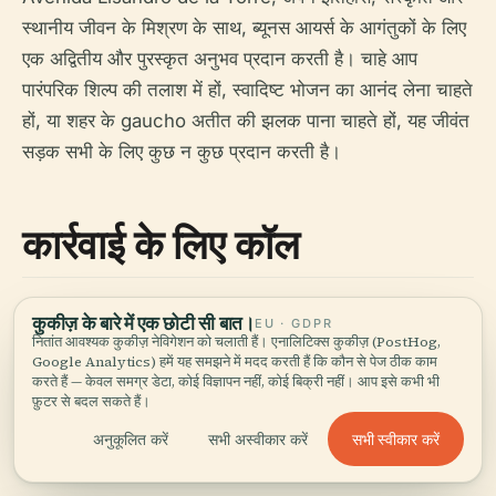
स्थानीय जीवन के मिश्रण के साथ, ब्यूनस आयर्स के आगंतुकों के लिए
एक अद्वितीय और पुरस्कृत अनुभव प्रदान करती है। चाहे आप
पारंपरिक शिल्प की तलाश में हों, स्वादिष्ट भोजन का आनंद लेना चाहते
हों, या शहर के gaucho अतीत की झलक पाना चाहते हों, यह जीवंत
सड़क सभी के लिए कुछ न कुछ प्रदान करती है।
कार्रवाई के लिए कॉल
ब्यूनस आयर्स और उसके आकर्षणों के बारे में अधिक जानकारी के लिए,
कुकीज़ के बारे में एक छोटी सी बात।
EU · GDPR
नितांत आवश्यक कुकीज़ नेविगेशन को चलाती हैं। एनालिटिक्स कुकीज़ (PostHog,
हमारे साथ सोशल मीडिया पर जुड़ें, हमारा मोबाइल ऐप डाउनलोड करें,
Google Analytics) हमें यह समझने में मदद करती हैं कि कौन से पेज ठीक काम
या अन्य संबंधित पोस्ट देखें। अपडेट रहें और इस मंत्रमुग्ध शहर की
करते हैं — केवल समग्र डेटा, कोई विज्ञापन नहीं, कोई बिक्री नहीं। आप इसे कभी भी
फ़ुटर से बदल सकते हैं।
यात्रा का अधिकतम लाभ उठाएं।
सभी स्वीकार करें
अनुकूलित करें
सभी अस्वीकार करें