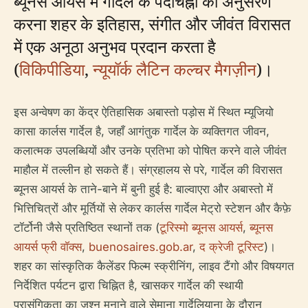
ब्यूनस आयर्स में गार्देल के पदचिह्नों का अनुसरण
करना शहर के इतिहास, संगीत और जीवंत विरासत
में एक अनूठा अनुभव प्रदान करता है
(
विकिपीडिया
,
न्यूयॉर्क लैटिन कल्चर मैगज़ीन
)।
इस अन्वेषण का केंद्र ऐतिहासिक अबास्तो पड़ोस में स्थित म्यूजियो
कासा कार्लस गार्देल है, जहाँ आगंतुक गार्देल के व्यक्तिगत जीवन,
कलात्मक उपलब्धियों और उनके प्रतिभा को पोषित करने वाले जीवंत
माहौल में तल्लीन हो सकते हैं। संग्रहालय से परे, गार्देल की विरासत
ब्यूनस आयर्स के ताने-बाने में बुनी हुई है: बाल्वाएरा और अबास्तो में
भित्तिचित्रों और मूर्तियों से लेकर कार्लस गार्देल मेट्रो स्टेशन और कैफ़े
टॉर्टोनी जैसे प्रतिष्ठित स्थानों तक (
टूरिस्मो ब्यूनस आयर्स
,
ब्यूनस
आयर्स फ्री वॉक्स
,
buenosaires.gob.ar
,
द क्रेजी टूरिस्ट
)।
शहर का सांस्कृतिक कैलेंडर फिल्म स्क्रीनिंग, लाइव टैंगो और विषयगत
निर्देशित पर्यटन द्वारा चिह्नित है, खासकर गार्देल की स्थायी
प्रासंगिकता का जश्न मनाने वाले सेमाना गार्देलियाना के दौरान