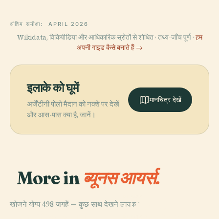
अंतिम समीक्षा:
APRIL 2026
Wikidata, विकिपीडिया और आधिकारिक स्रोतों से शोधित · तथ्य-जाँच पूर्ण ·
हम
अपनी गाइड कैसे बनाते हैं →
इलाके को घूमें
मानचित्र देखें
अर्जेंटीनी पोलो मैदान को नक्शे पर देखें
और आस-पास क्या है, जानें।
More in
ब्यूनस आयर्स.
PLACE
खोजने योग्य 498 जगहें — कुछ साथ देखने लायक।
El Ateneo
PLACE
PLACE
ब्यूनस आयर्स जापानी
मायो चौक
Grand Splendid
PLACE