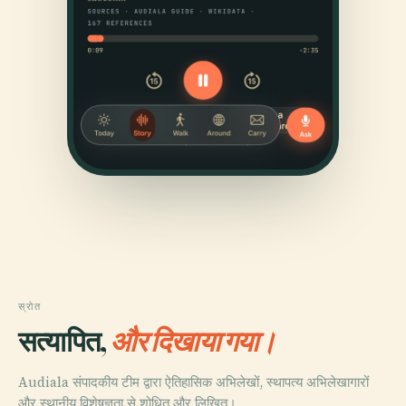
स्रोत
सत्यापित,
और दिखाया गया।
Audiala संपादकीय टीम द्वारा ऐतिहासिक अभिलेखों, स्थापत्य अभिलेखागारों
और स्थानीय विशेषज्ञता से शोधित और लिखित।