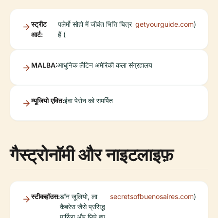
स्ट्रीट
पलेर्मो सोहो में जीवंत भित्ति चित्र
getyourguide.com
)
आर्ट:
हैं (
MALBA:
आधुनिक लैटिन अमेरिकी कला संग्रहालय
म्यूजियो एवित:
ईवा पेरोन को समर्पित
गैस्ट्रोनॉमी और नाइटलाइफ़
स्टीकहॉउस:
डॉन जूलियो, ला
secretsofbuenosaires.com
)
कैबरेरा जैसे प्रसिद्ध
पार्रिला और छिपे हुए