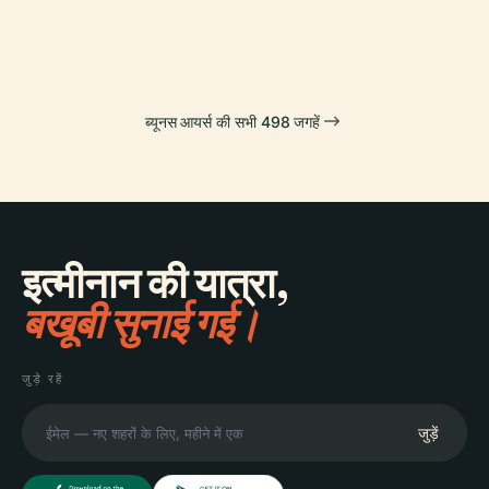
गार्डन
कोलोन थिएटर
ब्यूनस आयर्स की सभी 498 जगहें
इत्मीनान की यात्रा,
बखूबी सुनाई गई।
जुड़े रहें
जुड़ें