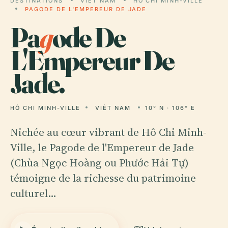
DESTINATIONS
VIÊT NAM
HÔ CHI MINH-VILLE
PAGODE DE L'EMPEREUR DE JADE
Pa
g
ode De
L'Empereur De
Jade.
HÔ CHI MINH-VILLE
VIÊT NAM
10° N · 106° E
Nichée au cœur vibrant de Hô Chi Minh-
Ville, le Pagode de l'Empereur de Jade
(Chùa Ngọc Hoàng ou Phước Hải Tự)
témoigne de la richesse du patrimoine
culturel…