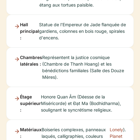
étang aux tortues paisible.
Hall
Statue de l'Empereur de Jade flanquée de
principal
gardiens, colonnes en bois rouge, spirales
:
d'encens.
Chambres
Représentent la justice cosmique
latérales :
(Chambre de Thanh Hoang) et les
bénédictions familiales (Salle des Douze
Mères).
Étage
Honore Quan Âm (Déesse de la
supérieur
Miséricorde) et Đạt Ma (Bodhidharma),
:
soulignant le syncrétisme religieux.
Matériaux
Boiseries complexes, panneaux
Lonely
).
:
laqués, calligraphies, couleurs
Planet