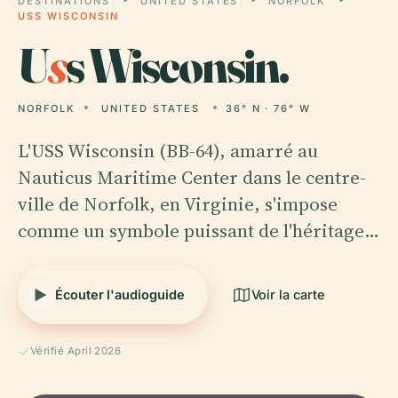
DESTINATIONS
UNITED STATES
NORFOLK
USS WISCONSIN
U
s
s Wisconsin.
NORFOLK
UNITED STATES
36° N · 76° W
L'USS Wisconsin (BB-64), amarré au
Nauticus Maritime Center dans le centre-
ville de Norfolk, en Virginie, s'impose
comme un symbole puissant de l'héritage…
Écouter l'audioguide
Voir la carte
Vérifié April 2026