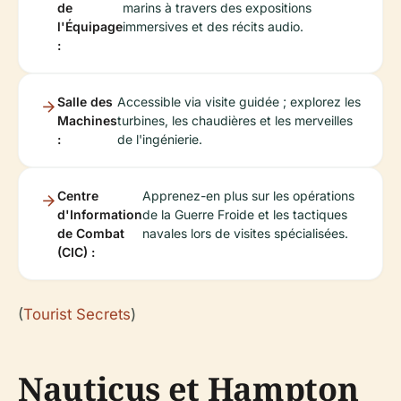
de
marins à travers des expositions
l'Équipage
immersives et des récits audio.
:
Salle des
Accessible via visite guidée ; explorez les
Machines
turbines, les chaudières et les merveilles
:
de l'ingénierie.
Centre
Apprenez-en plus sur les opérations
d'Information
de la Guerre Froide et les tactiques
de Combat
navales lors de visites spécialisées.
(CIC) :
(
Tourist Secrets
)
Nauticus et Hampton