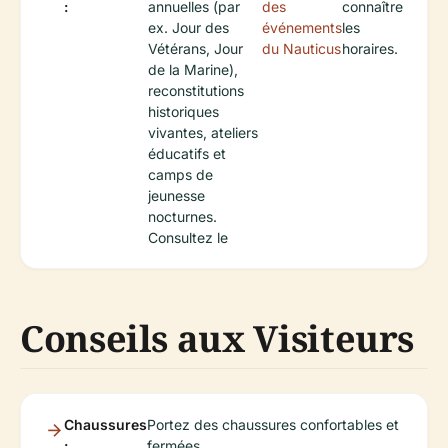
:
annuelles (par
des
connaître
ex. Jour des
événements
les
Vétérans, Jour
du Nauticus
horaires.
de la Marine),
reconstitutions
historiques
vivantes, ateliers
éducatifs et
camps de
jeunesse
nocturnes.
Consultez le
Conseils aux Visiteurs
Chaussures
Portez des chaussures confortables et
:
fermées.