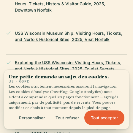
Hours, Tickets, History & Visitor Guide, 2025,
Downtown Norfolk
USS Wisconsin Museum Ship: Visiting Hours, Tickets,
and Norfolk Historical Sites, 2025, Visit Norfolk
Exploring the USS Wisconsin: Visiting Hours, Tickets,
and Norfolk Historical Sites, 2025, Tourist Secrets
Une petite demande au sujet des cookies.
UE · RGPD
Les cookies strictement nécessaires assurent la navigation.
Les cookies d'analyse (PostHog, Google Analytics) nous
USS Wisconsin Visiting Hours, Tickets & Educational
aident à comprendre quelles pages fonctionnent — agrégés
Tours in Norfolk's Historic Naval Museum, 2025,
uniquement, pas de publicité, pas de revente. Vous pouvez
Nauticus
modifier ce choix à tout moment depuis le pied de page.
Tout accepter
Personnaliser
Tout refuser
USS Wisconsin - A Remarkable Testimony of Naval