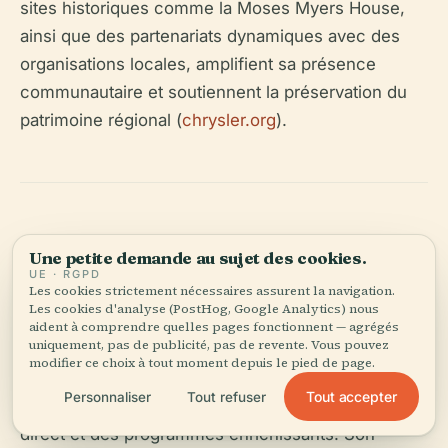
sites historiques comme la Moses Myers House,
ainsi que des partenariats dynamiques avec des
organisations locales, amplifient sa présence
communautaire et soutiennent la préservation du
patrimoine régional (
chrysler.org
).
Pour Aller Plus Loin
Une petite demande au sujet des cookies.
UE · RGPD
Les cookies strictement nécessaires assurent la navigation.
Les cookies d'analyse (PostHog, Google Analytics) nous
Le Chrysler Museum of Art est un phare pour les
aident à comprendre quelles pages fonctionnent — agrégés
uniquement, pas de publicité, pas de revente. Vous pouvez
amateurs d'art et les explorateurs culturels, offrant
modifier ce choix à tout moment depuis le pied de page.
un accès gratuit et accueillant à des collections de
Tout accepter
Personnaliser
Tout refuser
classe mondiale, des démonstrations de verre en
direct et des programmes enrichissants. Son