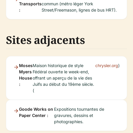
Transports
commun (métro léger York
:
Street/Freemason, lignes de bus HRT).
Sites adjacents
Moses
Maison historique de style
chrysler.org
)
Myers
Fédéral ouverte le week-end,
House
offrant un aperçu de la vie des
:
Juifs au début du 19ème siècle.
(
Goode Works on
Expositions tournantes de
Paper Center :
gravures, dessins et
photographies.