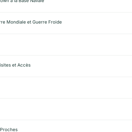
town à la Base Navale
re Mondiale et Guerre Froide
Visites et Accès
s Proches