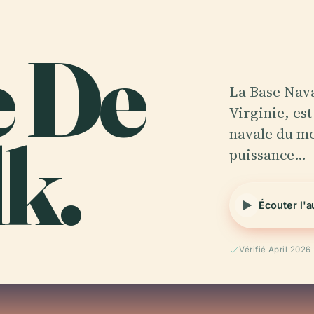
e De
La Base Nava
Virginie, es
k.
navale du mo
puissance…
Écouter l'
Vérifié April 2026