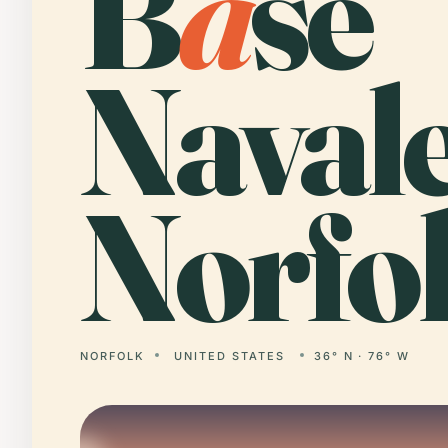
B
a
se
Naval
Norfol
NORFOLK
UNITED STATES
36° N · 76° W