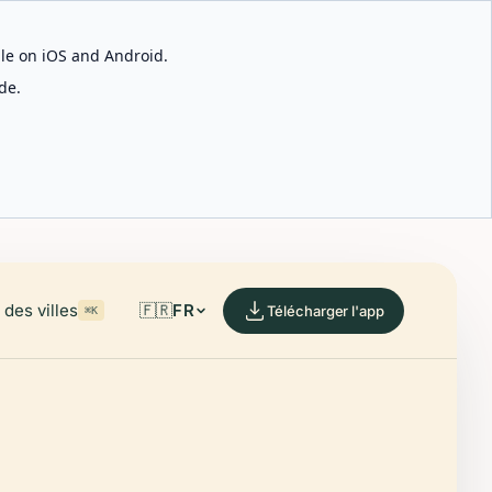
able on iOS and Android.
de.
des villes
🇫🇷
FR
Télécharger l'app
⌘K