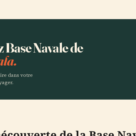
ez Base Navale de
ala.
aire dans votre
yager.
 Découverte de la Base Na