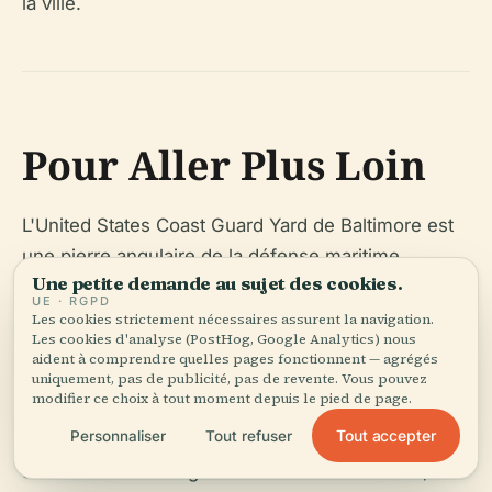
la ville.
Pour Aller Plus Loin
L'United States Coast Guard Yard de Baltimore est
une pierre angulaire de la défense maritime
Une petite demande au sujet des cookies.
américaine et un témoignage vivant de l'excellence
UE · RGPD
en ingénierie et du service. Bien que l'accès du
Les cookies strictement nécessaires assurent la navigation.
Les cookies d'analyse (PostHog, Google Analytics) nous
public soit limité, des opportunités de visites
aident à comprendre quelles pages fonctionnent — agrégés
guidées et d'événements spéciaux permettent
uniquement, pas de publicité, pas de revente. Vous pouvez
modifier ce choix à tout moment depuis le pied de page.
occasionnellement aux visiteurs de découvrir son
Tout accepter
Personnaliser
Tout refuser
héritage de première main. Pour ceux qui
souhaitent s'immerger dans l'histoire maritime, le