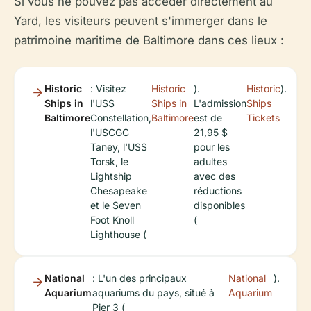
Si vous ne pouvez pas accéder directement au
Yard, les visiteurs peuvent s'immerger dans le
patrimoine maritime de Baltimore dans ces lieux :
Historic
: Visitez
Historic
).
Historic
).
Ships in
l'USS
Ships in
L'admission
Ships
Baltimore
Constellation,
Baltimore
est de
Tickets
l'USCGC
21,95 $
Taney, l'USS
pour les
Torsk, le
adultes
Lightship
avec des
Chesapeake
réductions
et le Seven
disponibles
Foot Knoll
(
Lighthouse (
National
: L'un des principaux
National
).
Aquarium
aquariums du pays, situé à
Aquarium
Pier 3 (