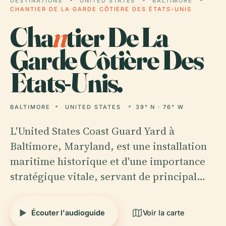
DESTINATIONS
UNITED STATES
BALTIMORE
CHANTIER DE LA GARDE CÔTIÈRE DES ÉTATS-UNIS
Cha
n
tier De La
Garde Côtière Des
États-Unis.
BALTIMORE
UNITED STATES
39° N · 76° W
L'United States Coast Guard Yard à
Baltimore, Maryland, est une installation
maritime historique et d'une importance
stratégique vitale, servant de principal…
Écouter l'audioguide
Voir la carte