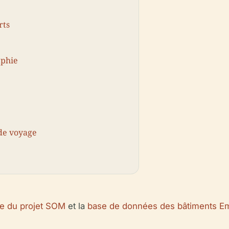
rts
aphie
 de voyage
lle du projet SOM
et la
base de données des bâtiments E