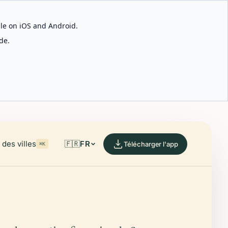
able on iOS and Android.
de.
des villes
🇫🇷
FR
Télécharger l'app
⌘K