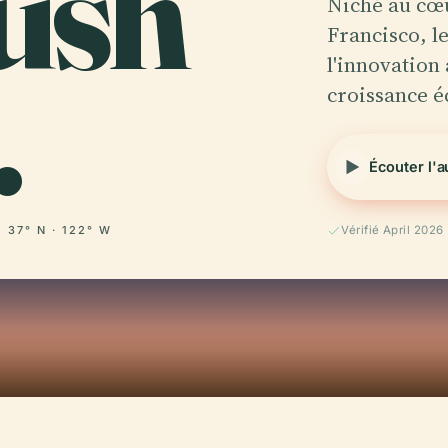
ush
Niché au cœu
Francisco, l
.
l'innovation 
croissance 
Écouter l'
37° N · 122° W
Vérifié April 2026