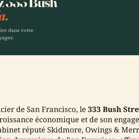
ez 333 Bush
a.
aire dans votre
yager.
cier de San Francisco, le
333 Bush Stre
sa croissance économique et de son enga
abinet réputé Skidmore, Owings & Merril