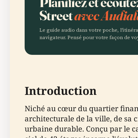
Planifiez et écout
Street
avec Audial
Le guide audio dans votre poche, l'itinér
navigateur. Pensé pour votre façon de vo
Introduction
Niché au cœur du quartier finan
architecturale de la ville, de 
urbaine durable. Conçu par le c