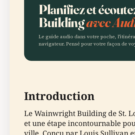
Planifiez et écout
Building
avec Audi
Le guide audio dans votre poche, l'itinér
navigateur. Pensé pour votre façon de vo
Introduction
Le Wainwright Building de St. L
et une étape incontournable pour
ville. Conçu par Louis Sullivan 