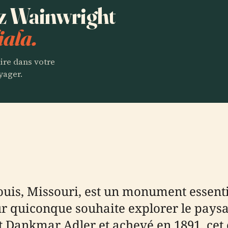
ez Wainwright
ala.
aire dans votre
yager.
ouis, Missouri, est un monument essenti
 quiconque souhaite explorer le paysag
et Dankmar Adler et achevé en 1891, cet 