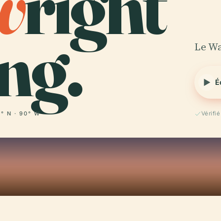
w
right
ng.
Le Wa
É
° N · 90° W
Vérifié