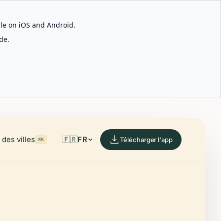
able on iOS and Android.
de.
des villes
🇫🇷
FR
Télécharger l'app
⌘K