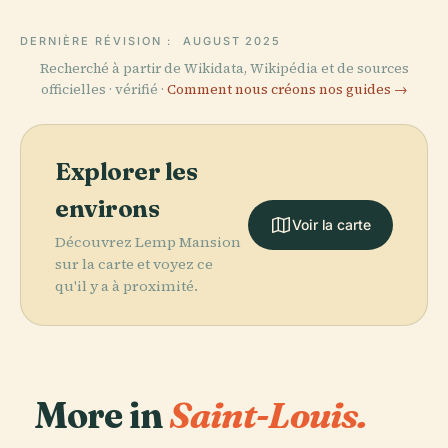
DERNIÈRE RÉVISION :
AUGUST 2025
Recherché à partir de Wikidata, Wikipédia et de sources
officielles · vérifié ·
Comment nous créons nos guides →
Explorer les
environs
Voir la carte
Découvrez Lemp Mansion
sur la carte et voyez ce
qu'il y a à proximité.
More in
Saint-Louis.
PLACE
PLACE