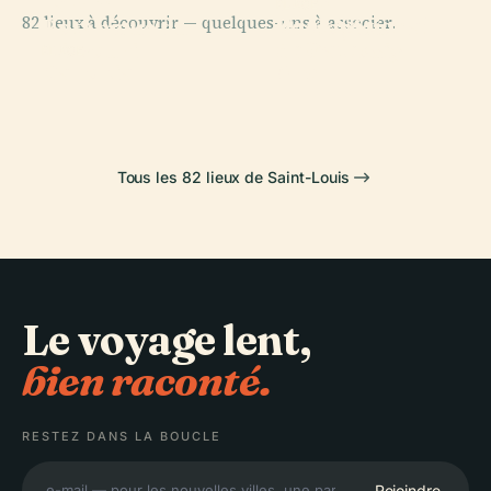
Jardin
Parc
PLACE
82 lieux à découvrir — quelques-uns à associer.
Parc National
Botanique du
Zoologique de
de Gateway
Missouri
Saint-Louis
PLACE
Cahokia
Arch
Tous les 82 lieux de Saint-Louis
Le voyage lent,
bien raconté.
RESTEZ DANS LA BOUCLE
Rejoindre