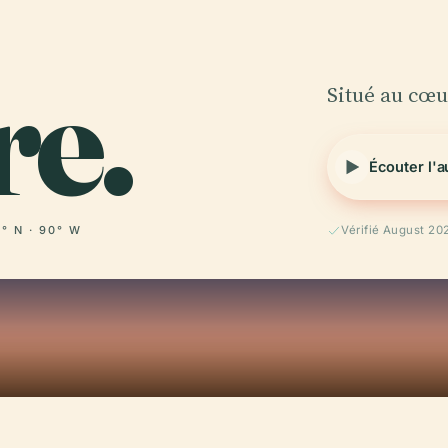
re.
Situé au cœu
Écouter l'
° N · 90° W
Vérifié August 20