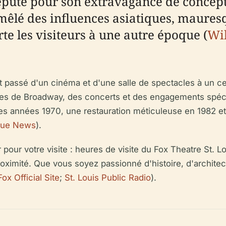
 réputé pour son extravagance de concep
mêlé des influences asiatiques, maures
e les visiteurs à une autre époque (
Wi
st passé d'un cinéma et d'une salle de spectacles à un ce
es de Broadway, des concerts et des engagements spéc
des années 1970, une restauration méticuleuse en 1982 et 
due News
).
our votre visite : heures de visite du Fox Theatre St. Louis
roximité. Que vous soyez passionné d'histoire, d'archite
ox Official Site
;
St. Louis Public Radio
).