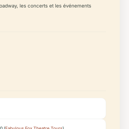
Broadway, les concerts et les événements
0 (
Fabulous Fox Theatre Tours
).