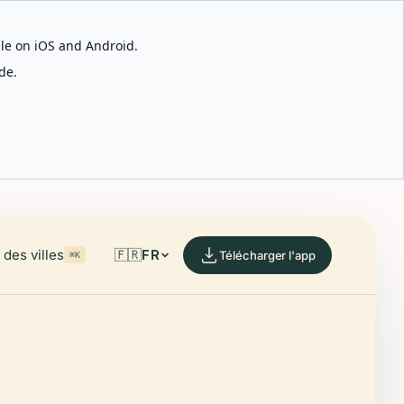
able on iOS and Android.
de.
des villes
🇫🇷
FR
Télécharger l'app
⌘K