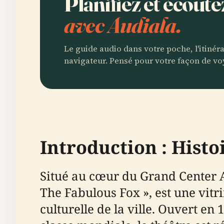
Planifiez et écout
avec Audiala.
Le guide audio dans votre poche, l'itinér
navigateur. Pensé pour votre façon de vo
Introduction : Histo
Situé au cœur du Grand Center A
The Fabulous Fox », est une vitri
culturelle de la ville. Ouvert e