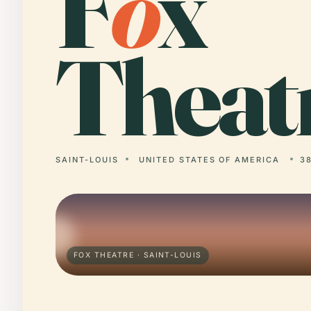
F
o
x
Theat
SAINT-LOUIS
UNITED STATES OF AMERICA
38
FOX THEATRE · SAINT-LOUIS