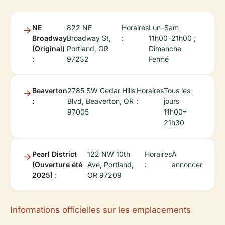
NE
822 NE
Horaires
Lun–Sam
Broadway
Broadway St,
:
11h00–21h00 ;
(Original)
Portland, OR
Dimanche
:
97232
Fermé
Beaverton
2785 SW Cedar Hills
Horaires
Tous les
:
Blvd, Beaverton, OR
:
jours
97005
11h00–
21h30
Pearl District
122 NW 10th
Horaires
À
(Ouverture été
Ave, Portland,
:
annoncer
2025) :
OR 97209
Informations officielles sur les emplacements