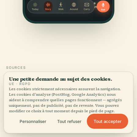
SOURCES
Vérifié,
et montré.
Une petite demande au sujet des cookies.
UE · RGPD
Les cookies strictement nécessaires assurent la navigation.
Recherché et rédigé par l'équipe éditoriale d'Audiala à
Les cookies d'analyse (PostHog, Google Analytics) nous
partir d'archives historiques, d'archives architecturales
aident à comprendre quelles pages fonctionnent — agrégés
uniquement, pas de publicité, pas de revente. Vous pouvez
et de connaissances locales.
modifier ce choix à tout moment depuis le pied de page.
Dernière révision : August 2025
Tout accepter
Personnaliser
Tout refuser