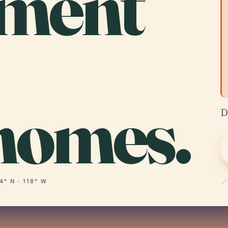
ment
nomes.
D
4° N · 118° W