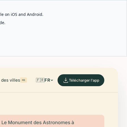
able on iOS and Android.
de.
des villes
🇫🇷
FR
Télécharger l'app
⌘K
Le Monument des Astronomes à