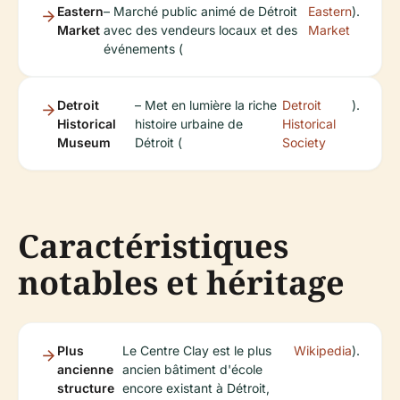
Eastern
– Marché public animé de Détroit
Eastern
).
Market
avec des vendeurs locaux et des
Market
événements (
Detroit
– Met en lumière la riche
Detroit
).
Historical
histoire urbaine de
Historical
Museum
Détroit (
Society
Caractéristiques
notables et héritage
Plus
Le Centre Clay est le plus
Wikipedia
).
ancienne
ancien bâtiment d'école
structure
encore existant à Détroit,