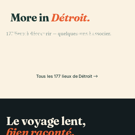
More in
Détroit.
PLACE
Detroit
PLACE
177 lieux à découvrir — quelques-uns à associer.
Temple
Institute Of
PLACE
Maçonnique de
Arts
Comerica Park
PLACE
Belle Isle
Détroit
Tous les 177 lieux de Détroit
Le voyage lent,
bien raconté.