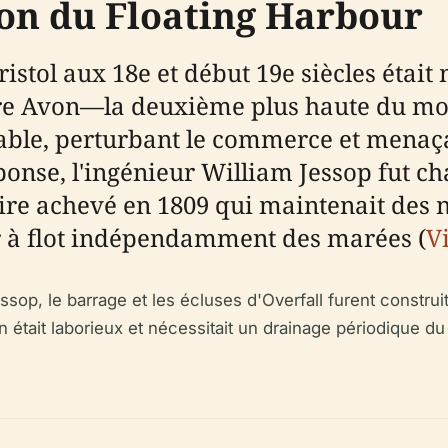
ion du Floating Harbour
stol aux 18e et début 19e siècles était 
ère Avon—la deuxième plus haute du mon
le, perturbant le commerce et menaçant 
onse, l'ingénieur William Jessop fut cha
ire achevé en 1809 qui maintenait des n
r à flot indépendamment des marées (
Vi
sop, le barrage et les écluses d'Overfall furent construit
était laborieux et nécessitait un drainage périodique du 