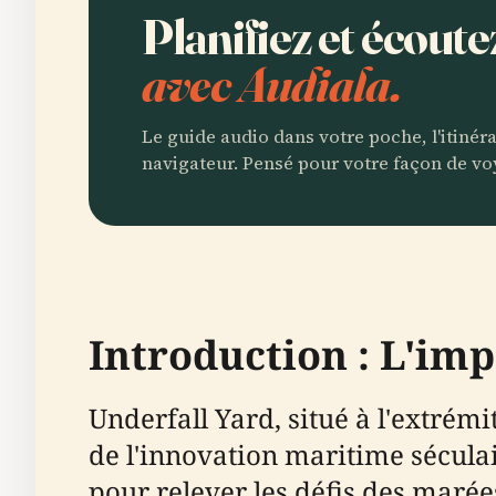
Planifiez et écout
avec Audiala.
Le guide audio dans votre poche, l'itinér
navigateur. Pensé pour votre façon de vo
Introduction : L'imp
Underfall Yard, situé à l'extré
de l'innovation maritime séculai
pour relever les défis des marées