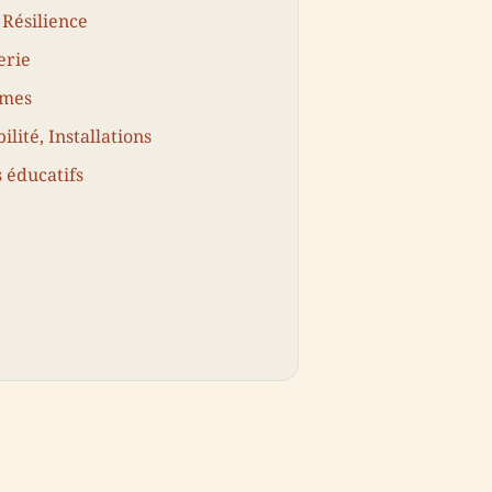
Résilience
erie
imes
ilité, Installations
 éducatifs