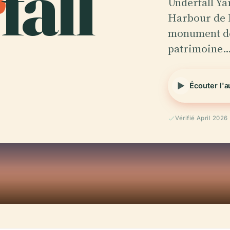
r
fall
Underfall Yar
Harbour de 
monument de 
patrimoine
Écouter l'
Vérifié April 2026