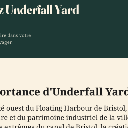
ez Underfall Yard
aire dans votre
yager.
ortance d'Underfall Yard
mité ouest du Floating Harbour de Bris
re et du patrimoine industriel de la vil
 extrêmes du canal de Bristol, la créati