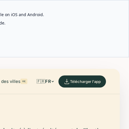
able on iOS and Android.
de.
des villes
🇫🇷
FR
Télécharger l'app
⌘K