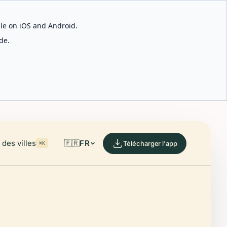
able on iOS and Android.
de.
des villes
🇫🇷
FR
Télécharger l'app
⌘K