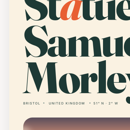
St
a
tu
Samu
Morle
BRISTOL
UNITED KINGDOM
51° N · 2° W