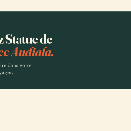
z Statue de
ec Audiala.
aire dans votre
yager.