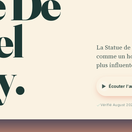
e De
el
La Statue de
y.
comme un hom
plus influent
Écouter l'
Vérifié August 20