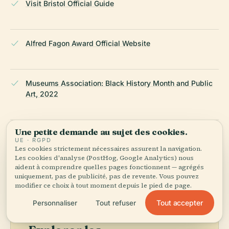
Visit Bristol Official Guide
Alfred Fagon Award Official Website
Museums Association: Black History Month and Public
Art, 2022
Une petite demande au sujet des cookies.
GPSmyCity: Famous Bristol Statues Walking Tour
UE · RGPD
Les cookies strictement nécessaires assurent la navigation.
Les cookies d'analyse (PostHog, Google Analytics) nous
DERNIÈRE RÉVISION :
AUGUST 2025
aident à comprendre quelles pages fonctionnent — agrégés
uniquement, pas de publicité, pas de revente. Vous pouvez
Recherché à partir de Wikidata, Wikipédia et de sources
modifier ce choix à tout moment depuis le pied de page.
officielles · vérifié ·
Comment nous créons nos guides →
Tout accepter
Personnaliser
Tout refuser