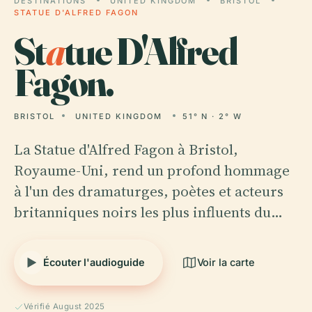
DESTINATIONS
UNITED KINGDOM
BRISTOL
STATUE D'ALFRED FAGON
St
a
tue D'Alfred
Fagon.
BRISTOL
UNITED KINGDOM
51° N · 2° W
La Statue d'Alfred Fagon à Bristol,
Royaume-Uni, rend un profond hommage
à l'un des dramaturges, poètes et acteurs
britanniques noirs les plus influents du…
Écouter l'audioguide
Voir la carte
Vérifié August 2025