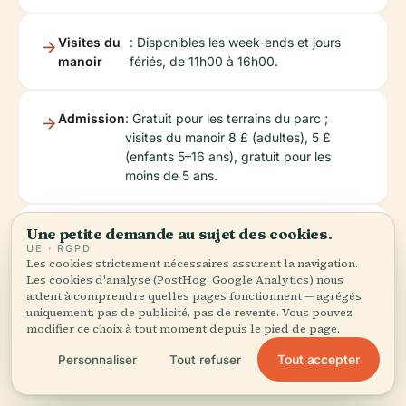
Visites du
: Disponibles les week-ends et jours
manoir
fériés, de 11h00 à 16h00.
Admission
: Gratuit pour les terrains du parc ;
visites du manoir 8 £ (adultes), 5 £
(enfants 5–16 ans), gratuit pour les
moins de 5 ans.
Une petite demande au sujet des cookies.
Billets
: Achat en ligne via le site web officiel ou à
UE · RGPD
l'entrée.
Les cookies strictement nécessaires assurent la navigation.
Les cookies d'analyse (PostHog, Google Analytics) nous
aident à comprendre quelles pages fonctionnent — agrégés
Accessibilité
: Accès sans marche, toilettes
uniquement, pas de publicité, pas de revente. Vous pouvez
accessibles et chiens d'assistance
modifier ce choix à tout moment depuis le pied de page.
bienvenus.
Tout accepter
Personnaliser
Tout refuser