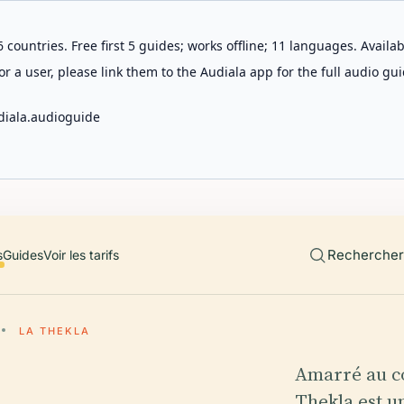
 countries. Free first 5 guides; works offline; 11 languages. Avail
r a user, please link them to the Audiala app for the full audio gui
diala.audioguide
Rechercher 
s
Guides
Voir les tarifs
LA THEKLA
Amarré au cœ
Thekla est u