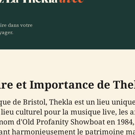
aire dans votre
yager.
oire et Importance de The
e de Bristol, Thekla est un lieu unique
eu culturel pour la musique live, les ar
le nom d'Old Profanity Showboat en 198
 mêlant harmonieusement le patrimoine m