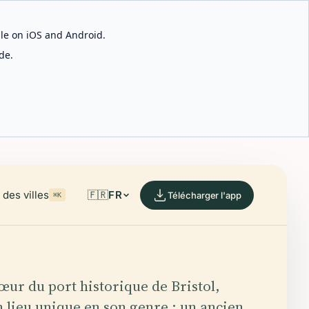
able on iOS and Android.
de.
des villes
🇫🇷
FR
Télécharger l'app
⌘K
ur du port historique de Bristol,
n lieu unique en son genre : un ancien