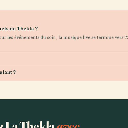
tuels de Thekla ?
r les événements du soir ; la musique live se termine vers 23
ulant ?
ez La Thekla
avec