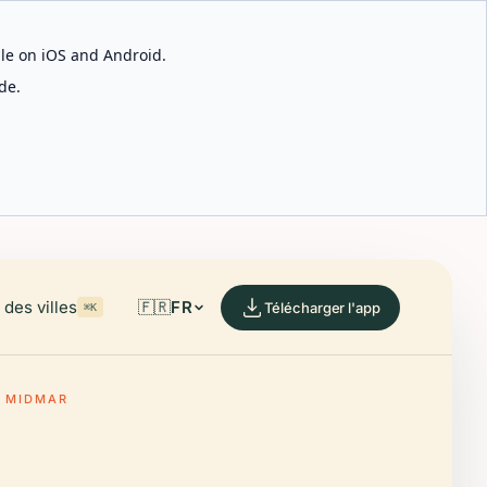
able on iOS and Android.
de.
des villes
🇫🇷
FR
Télécharger l'app
⌘K
, MIDMAR