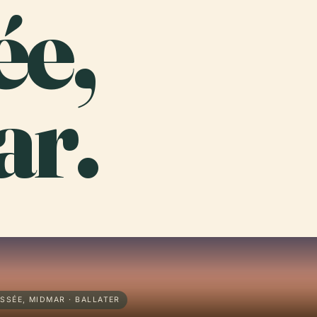
ée,
r.
SSÉE, MIDMAR · BALLATER