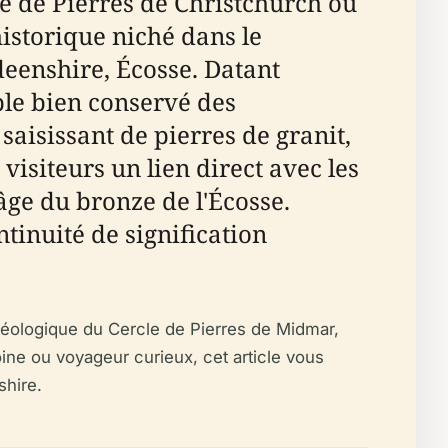
e de Pierres de Christchurch ou
storique niché dans le
deenshire, Écosse. Datant
ple bien conservé des
aisissant de pierres de granit,
siteurs un lien direct avec les
âge du bronze de l'Écosse.
ntinuité de signification
rchéologique du Cercle de Pierres de Midmar,
oine ou voyageur curieux, cet article vous
shire.