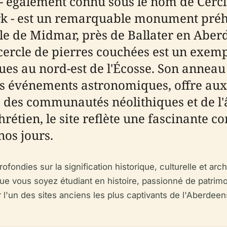
- également connu sous le nom de Cercl
rk - est un remarquable monument préhi
ale de Midmar, près de Ballater en Aber
e cercle de pierres couchées est un exem
 au nord-est de l'Écosse. Son anneau s
 événements astronomiques, offre aux vi
les des communautés néolithiques et de l'
étien, le site reflète une fascinante co
nos jours.
ofondies sur la signification historique, culturelle et a
 Que vous soyez étudiant en histoire, passionné de patrim
sur l'un des sites anciens les plus captivants de l'Aberdeen