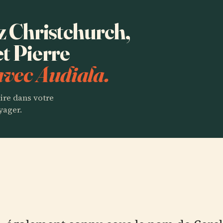
ez Christchurch,
et Pierre
avec Audiala.
aire dans votre
yager.