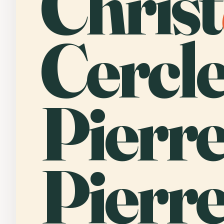
Christ
Cercl
Pierre
Pierr